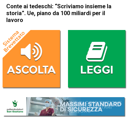
Conte ai tedeschi: “Scriviamo insieme la
storia”. Ue, piano da 100 miliardi per il
lavoro
Home
Politica Esteri
Politica Esteri
Conte ai tedeschi: “Scriviamo
insieme la storia”. Ue, piano
da 100 miliardi per il lavoro
Da
Redazione Nazionale
1 Aprile 2020
(aggiornato il
1 Aprile 2020 19:35
)
ASCOLTA L'AUDIO