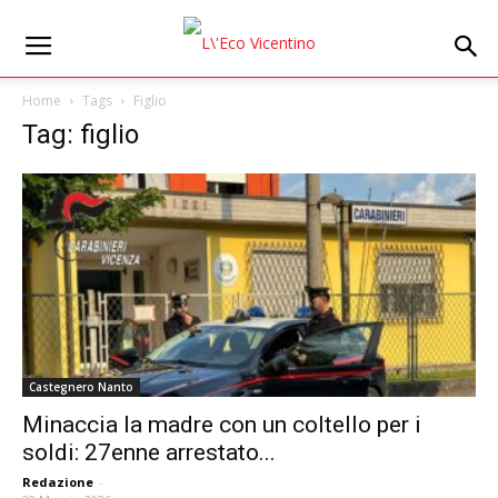
Home
Tags
Figlio
Tag: figlio
Castegnero Nanto
Minaccia la madre con un coltello per i
soldi: 27enne arrestato...
Redazione
-