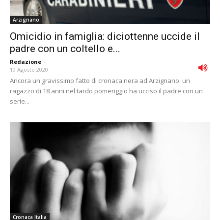
Arzignano
Omicidio in famiglia: diciottenne uccide il
padre con un coltello e...
Redazione
-
19 Agosto 2020
Ancora un gravissimo fatto di cronaca nera ad Arzignano: un
ragazzo di 18 anni nel tardo pomeriggio ha ucciso il padre con un
serie...
Cronaca Italia