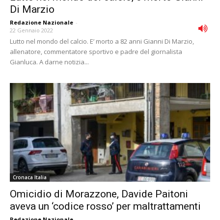
Di Marzio
Redazione Nazionale
-
22 Gennaio 2022
Lutto nel mondo del calcio. E’ morto a 82 anni Gianni Di Marzio,
allenatore, commentatore sportivo e padre del giornalista
Gianluca. A darne notizia...
Cronaca Italia
Omicidio di Morazzone, Davide Paitoni
aveva un ‘codice rosso’ per maltrattamenti
Redazione Nazionale
-