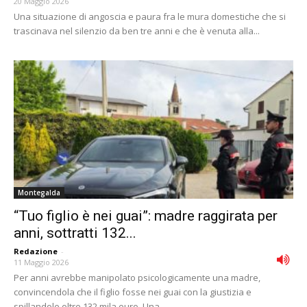
20 Maggio 2026
Una situazione di angoscia e paura fra le mura domestiche che si
trascinava nel silenzio da ben tre anni e che è venuta alla...
Montegalda
“Tuo figlio è nei guai”: madre raggirata per
anni, sottratti 132...
Redazione
-
11 Maggio 2026
Per anni avrebbe manipolato psicologicamente una madre,
convincendola che il figlio fosse nei guai con la giustizia e
spillandole oltre 132 mila euro. Una...