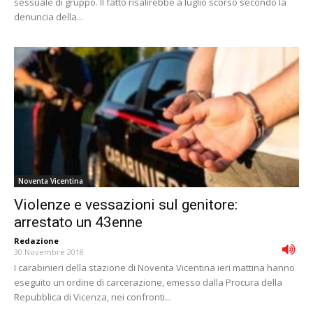
sessuale di gruppo. Il fatto risalirebbe a luglio scorso secondo la
denuncia della...
Noventa Vicentina
Violenze e vessazioni sul genitore:
arrestato un 43enne
Redazione
-
30 Novembre 2018
I carabinieri della stazione di Noventa Vicentina ieri mattina hanno
eseguito un ordine di carcerazione, emesso dalla Procura della
Repubblica di Vicenza, nei confronti...