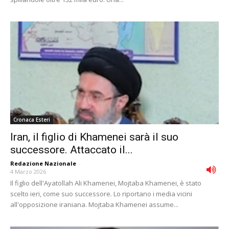
Cronaca Esteri
Iran, il figlio di Khamenei sarà il suo
successore. Attaccato il...
Redazione Nazionale
-
4 Marzo 2026
Il figlio dell'Ayatollah Ali Khamenei, Mojtaba Khamenei, è stato
scelto ieri, come suo successore. Lo riportano i media vicini
all'opposizione iraniana. Mojtaba Khamenei assume...