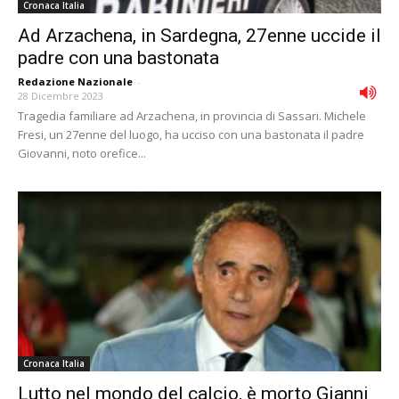
Cronaca Italia
Ad Arzachena, in Sardegna, 27enne uccide il
padre con una bastonata
Redazione Nazionale
-
28 Dicembre 2023
Tragedia familiare ad Arzachena, in provincia di Sassari. Michele
Fresi, un 27enne del luogo, ha ucciso con una bastonata il padre
Giovanni, noto orefice...
Cronaca Italia
Lutto nel mondo del calcio, è morto Gianni