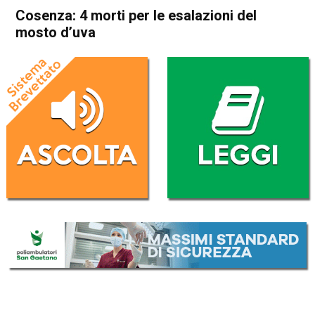
Cosenza: 4 morti per le esalazioni del
mosto d’uva
Home
Cronaca Italia
Cronaca Italia
Cosenza: 4 morti per le
esalazioni del mosto d’uva
Da
Redazione Nazionale
2 Ottobre 2021
(aggiornato il
4 Ottobre 2021 8:42
)
ASCOLTA L'AUDIO
Lettore
00:00
00:00