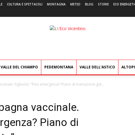
LE
CULTURA E SPETTACOLI
MONTAGNA
METEO
BLOG
STORIE
ECO ENERGETI
L'Eco
Vicentino
VALLE DEL CHIAMPO
PEDEMONTANA
VALLE DELL’ASTICO
ALTOP
cinale. Figliuolo: “Fine emergenza? Piano di transizione già...
mpagna vaccinale.
ergenza? Piano di