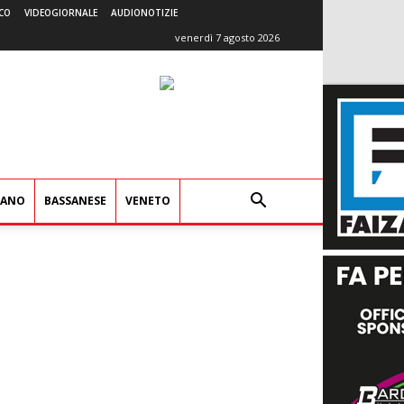
CO
VIDEOGIORNALE
AUDIONOTIZIE
venerdì 7 agosto 2026
IANO
BASSANESE
VENETO