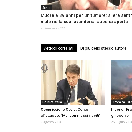
Schio
Muore a 39 anni per un tumore: si era senti
male nella sua lavanderia, appena aperta
9 Gennaio 2022
Articoli correlati
Di più dello stesso autore
Politica Italia
Cronaca Este
Commissione Covid, Conte
Incendi: Fr
all’attacco: “Mai commessi illeciti”
ginocchio
7 Agosto 2026
26 Luglio 202