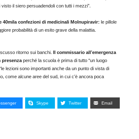
visto il siero persuadendoli con tutti i mezzi”.
re 40mila confezioni di medicinali Molnupiravir:
le pillole
ore probabilità di un esito grave della malattia.
discusso ritorno sui banchi.
Il commissario all’emergenza
in presenza
perché la scuola è prima di tutto “un luogo
e lezioni sono importanti anche da un punto di vista di
orio, come alcune aree del sud, in cui c’è ancora poca
ssenger
Skype
Twitter
Email