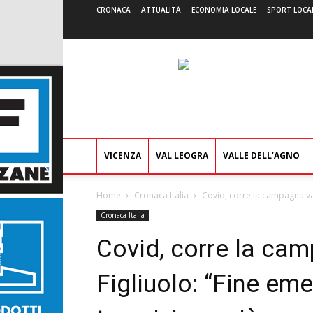
CRONACA
ATTUALITÀ
ECONOMIA LOCALE
SPORT LOCA
VICENZA
VAL LEOGRA
VALLE DELL’AGNO
Home
Cronaca Italia
Covid, corre la campagna vac
Cronaca Italia
Covid, corre la ca
Figliuolo: “Fine em