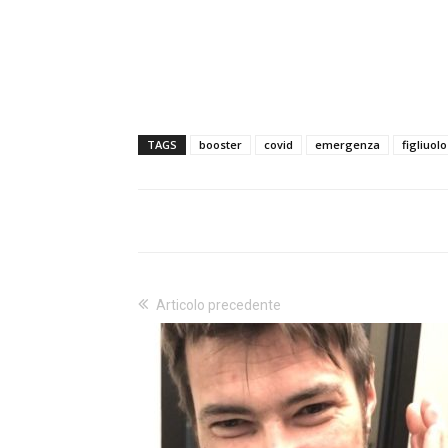
TAGS
booster
covid
emergenza
figliuolo
Articolo precedente