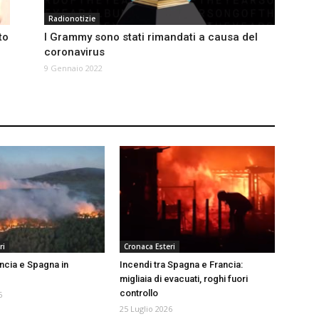
Radionotizie
to
I Grammy sono stati rimandati a causa del
coronavirus
9 Gennaio 2022
ri
Cronaca Esteri
ancia e Spagna in
Incendi tra Spagna e Francia:
migliaia di evacuati, roghi fuori
controllo
6
25 Luglio 2026