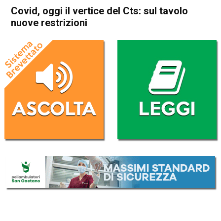
Covid, oggi il vertice del Cts: sul tavolo
nuove restrizioni
Home
Cronaca Italia
Cronaca Italia
Covid, oggi il vertice del Cts:
sul tavolo nuove restrizioni
Da
Redazione Nazionale
9 Marzo 2021
(aggiornato il
9 Marzo 2021 13:03
)
ASCOLTA L'AUDIO
Lettore
00:00
00:00