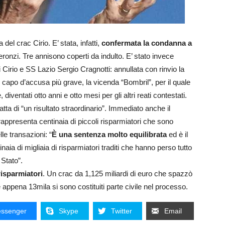
el crac Cirio. E’ stata, infatti,
confermata la condanna a
onzi. Tre annisono coperti da indulto. E’ stato invece
i Cirio e SS Lazio Sergio Cragnotti: annullata con rinvio la
l capo d’accusa più grave, la vicenda “Bombril”, per il quale
iventati otto anni e otto mesi per gli altri reati contestati.
atta di “un risultato straordinario”. Immediato anche il
ppresenta centinaia di piccoli risparmiatori che sono
lle transazioni: “
È una sentenza molto equilibrata
ed è il
naia di migliaia di risparmiatori traditi che hanno perso tutto
 Stato”.
risparmiatori
. Un crac da 1,125 miliardi di euro che spazzò
se appena 13mila si sono costituiti parte civile nel processo.
ssenger
Skype
Twitter
Email