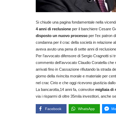
Si chiude una pagina fondamentale nella vicenda d
4 anni di reclusione
per il banchiere Cesare Ger
disposto un nuovo processo
per l’ex patron d
condanna per il crac della società in relazione a
aveva avuto una pena di sette anni di reclusione, d
Per l’avvocato difensore di Sergio Cragnotti si tr
commento dell’avvocato Claudio Coratella che ra
arrivati fino in Cassazione rifiutando la strada de
giorno della rivincita morale e materiale per centi
nel crac Cirio e che oggi ricevono giustizia dallo
La bancarotta,14 anni fa, coinvolse
migliaia di 
via i risparmi di oltre 35mila investitori, anche 
Facebook
WhatsApp
Me