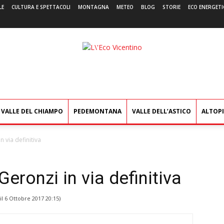
LE
CULTURA E SPETTACOLI
MONTAGNA
METEO
BLOG
STORIE
ECO ENERGETI
L'Eco
Vicentino
VALLE DEL CHIAMPO
PEDEMONTANA
VALLE DELL’ASTICO
ALTOP
n via definitiva
Geronzi in via definitiva
il
6 Ottobre 2017 20:15
)