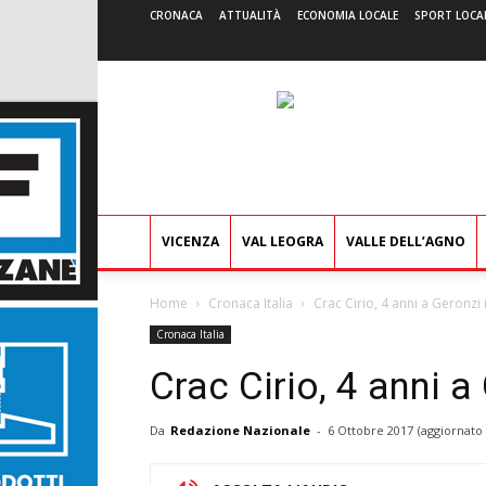
CRONACA
ATTUALITÀ
ECONOMIA LOCALE
SPORT LOCA
VICENZA
VAL LEOGRA
VALLE DELL’AGNO
Home
Cronaca Italia
Crac Cirio, 4 anni a Geronzi i
Cronaca Italia
Crac Cirio, 4 anni a 
Da
Redazione Nazionale
-
6 Ottobre 2017
(aggiornato 