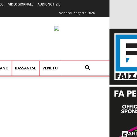
CO
VIDEOGIORNALE
AUDIONOTIZIE
venerdì 7 agosto 2026
IANO
BASSANESE
VENETO