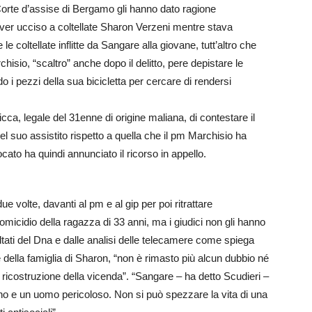
a Corte d’assise di Bergamo gli hanno dato ragione
r ucciso a coltellate Sharon Verzeni mentre stava
le coltellate inflitte da Sangare alla giovane, tutt’altro che
hisio, “scaltro” anche dopo il delitto, pere depistare le
o i pezzi della sua bicicletta per cercare di rendersi
icca, legale del 31enne di origine maliana, di contestare il
 del suo assistito rispetto a quella che il pm Marchisio ha
cato ha quindi annunciato il ricorso in appello.
 volte, davanti al pm e al gip per poi ritrattare
omicidio della ragazza di 33 anni, ma i giudici non gli hanno
ltati del Dna e dalle analisi delle telecamere come spiega
le della famiglia di Sharon, “non è rimasto più alcun dubbio né
ricostruzione della vicenda”. “Sangare – ha detto Scudieri –
no e un uomo pericoloso. Non si può spezzare la vita di una