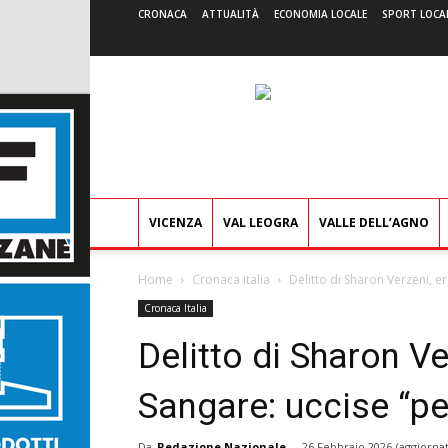
CRONACA
ATTUALITÀ
ECONOMIA LOCALE
SPORT LOCA
VICENZA
VAL LEOGRA
VALLE DELL’AGNO
Home
Cronaca Italia
Delitto di Sharon Verzeni, e
Cronaca Italia
Delitto di Sharon Ve
Sangare: uccise “pe
Da
Redazione Nazionale
-
26 Febbraio 2026
(aggiornat