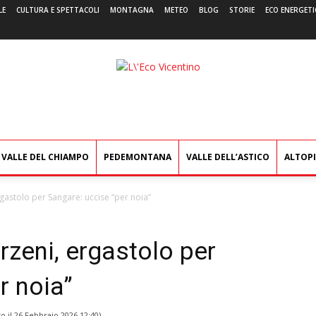
LE
CULTURA E SPETTACOLI
MONTAGNA
METEO
BLOG
STORIE
ECO ENERGETI
L'Eco
Vicentino
VALLE DEL CHIAMPO
PEDEMONTANA
VALLE DELL’ASTICO
ALTOP
rgastolo per Sangare: uccise “per noia”
rzeni, ergastolo per
r noia”
o il
26 Febbraio 2026 12:40
)