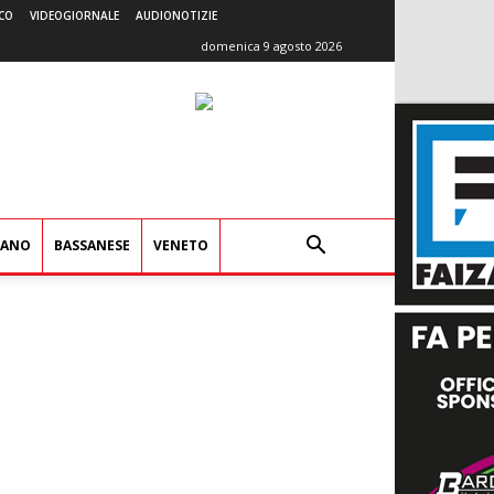
CO
VIDEOGIORNALE
AUDIONOTIZIE
domenica 9 agosto 2026
IANO
BASSANESE
VENETO