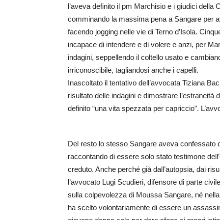
l’aveva definito il pm Marchisio e i giudici dell
comminando la massima pena a Sangare per ave
facendo jogging nelle vie di Terno d’Isola. Cinque 
incapace di intendere e di volere e anzi, per Marc
indagini, seppellendo il coltello usato e cambiand
irriconoscibile, tagliandosi anche i capelli.
Inascoltato il tentativo dell’avvocata Tiziana Bac
risultato delle indagini e dimostrare l’estraneità
definito “una vita spezzata per capriccio”. L’avvo
Del resto lo stesso Sangare aveva confessato due
raccontando di essere solo stato testimone dell’
creduto. Anche perché già dall’autopsia, dai risu
l’avvocato Lugi Scudieri, difensore di parte civi
sulla colpevolezza di Moussa Sangare, né nella 
ha scelto volontariamente di essere un assassi