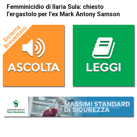
Femminicidio di Ilaria Sula: chiesto
l’ergastolo per l’ex Mark Antony Samson
Home
Cronaca Italia
Cronaca Italia
Femminicidio di Ilaria Sula:
chiesto l’ergastolo per l’ex
Mark Antony Samson
Da
Redazione Nazionale
20 Maggio 2026
(aggiornato il
20 Maggio 2026 12:23
)
ASCOLTA L'AUDIO