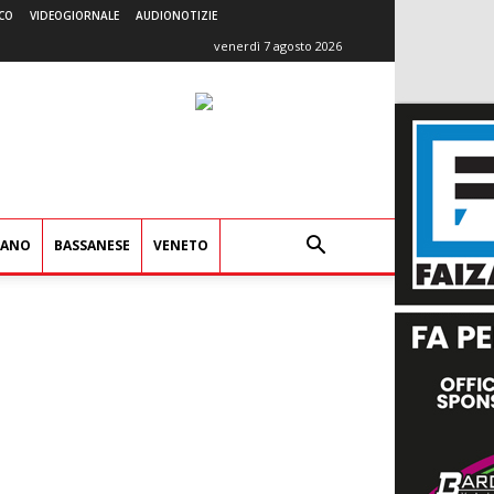
CO
VIDEOGIORNALE
AUDIONOTIZIE
venerdì 7 agosto 2026
IANO
BASSANESE
VENETO