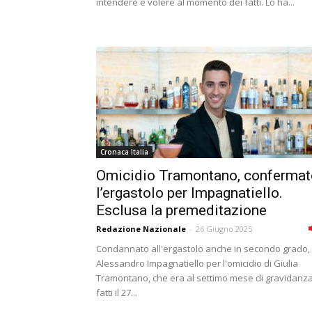
intendere e volere al momento dei fatti. Lo ha...
Cronaca Italia
Omicidio Tramontano, confermat
l’ergastolo per Impagnatiello.
Esclusa la premeditazione
Redazione Nazionale
-
26 Giugno 2025
Condannato all'ergastolo anche in secondo grado,
Alessandro Impagnatiello per l'omicidio di Giulia
Tramontano, che era al settimo mese di gravidanza.
fatti il 27...