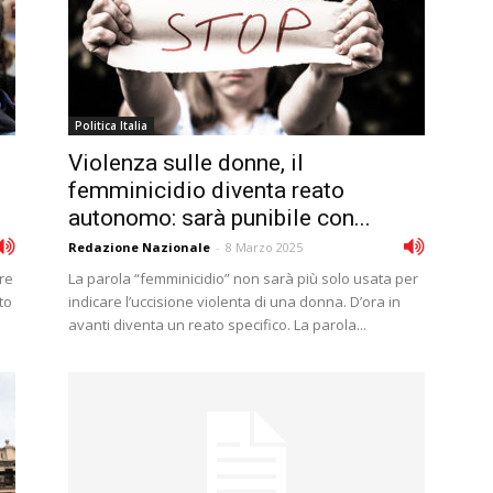
Politica Italia
Violenza sulle donne, il
femminicidio diventa reato
autonomo: sarà punibile con...
Redazione Nazionale
-
8 Marzo 2025
tre
La parola “femminicidio” non sarà più solo usata per
to
indicare l’uccisione violenta di una donna. D’ora in
avanti diventa un reato specifico. La parola...