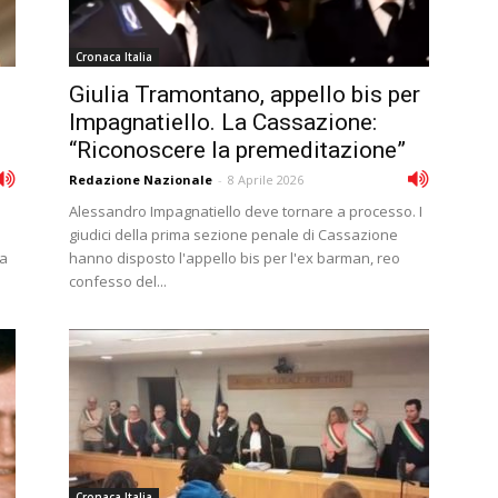
Cronaca Italia
Giulia Tramontano, appello bis per
Impagnatiello. La Cassazione:
“Riconoscere la premeditazione”
Redazione Nazionale
-
8 Aprile 2026
Alessandro Impagnatiello deve tornare a processo. I
giudici della prima sezione penale di Cassazione
la
hanno disposto l'appello bis per l'ex barman, reo
confesso del...
Cronaca Italia