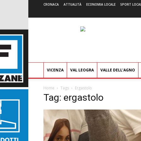
CRONACA
ATTUALITÀ
ECONOMIA LOCALE
SPORT LOCA
VICENZA
VAL LEOGRA
VALLE DELL’AGNO
Home
Tags
Ergastolo
Tag: ergastolo