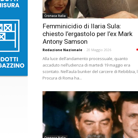
Cronaca Italia
Femminicidio di Ilaria Sula:
chiesto l’ergastolo per l’ex Mark
Antony Samson
Redazione Nazionale
-
20 Maggio 2026
Alla luce dell’andamento processuale, quanto
accaduto nell’udienza di martedi 19 maggio era
scontato. Nell’aula bunker del carcere di Rebibbia, 
Procura di Roma ha...
Cronaca Italia