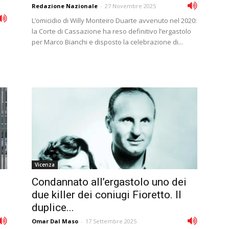
Redazione Nazionale
-
27 Novembre 2025
L’omicidio di Willy Monteiro Duarte avvenuto nel 2020:
la Corte di Cassazione ha reso definitivo l’ergastolo
per Marco Bianchi e disposto la celebrazione di...
i
Vicenza
Condannato all’ergastolo uno dei
due killer dei coniugi Fioretto. Il
duplice...
Omar Dal Maso
-
17 Settembre 2025