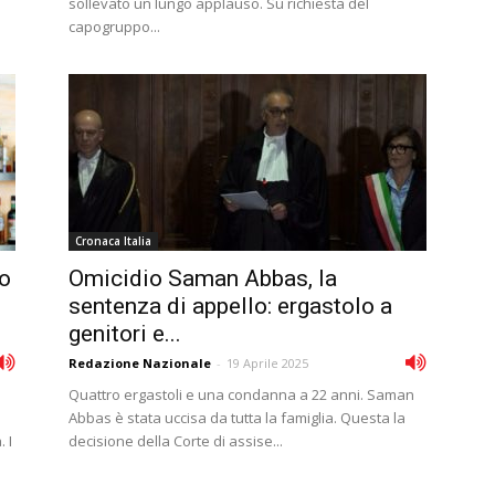
sollevato un lungo applauso. Su richiesta del
capogruppo...
Cronaca Italia
o
Omicidio Saman Abbas, la
sentenza di appello: ergastolo a
genitori e...
Redazione Nazionale
-
19 Aprile 2025
Quattro ergastoli e una condanna a 22 anni. Saman
Abbas è stata uccisa da tutta la famiglia. Questa la
 I
decisione della Corte di assise...