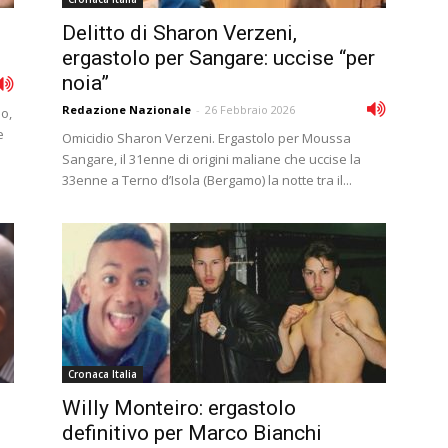
Delitto di Sharon Verzeni,
ergastolo per Sangare: uccise “per
noia”
Redazione Nazionale
-
26 Febbraio 2026
no,
e
Omicidio Sharon Verzeni. Ergastolo per Moussa
Sangare, il 31enne di origini maliane che uccise la
33enne a Terno d’Isola (Bergamo) la notte tra il...
Cronaca Italia
Willy Monteiro: ergastolo
definitivo per Marco Bianchi