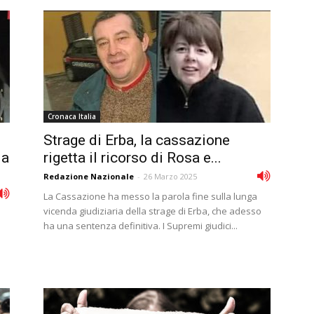
Cronaca Italia
Strage di Erba, la cassazione
la
rigetta il ricorso di Rosa e...
Redazione Nazionale
-
26 Marzo 2025
La Cassazione ha messo la parola fine sulla lunga
vicenda giudiziaria della strage di Erba, che adesso
a
ha una sentenza definitiva. I Supremi giudici...