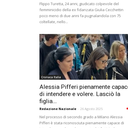
Flippo Turetta, 24 anni, giudicato colpevole del
femminicidio della ex fidanzata Giulia Cecchettin
poco meno di due anni fa pugnalandola con 75
coltellate, nello...
Cronaca Italia
Alessia Pifferi pienamente capac
di intendere e volere. Lasciò la
figlia...
Redazione Nazionale
-
26 Agosto 2025
Nel processo di secondo grado a Milano Alessia
Pifferi è stata riconosciuta pienamente capace di