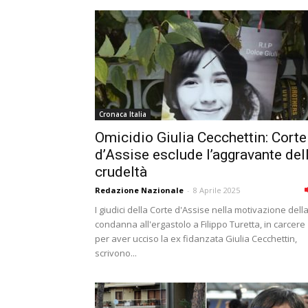
Cronaca Italia
Omicidio Giulia Cecchettin: Corte
d’Assise esclude l’aggravante del
crudeltà
Redazione Nazionale
-
8 Aprile 2025
I giudici della Corte d'Assise nella motivazione dell
condanna all'ergastolo a Filippo Turetta, in carcere
per aver ucciso la ex fidanzata Giulia Cecchettin,
scrivono...