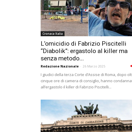
Cronaca Italia
L’omicidio di Fabrizio Piscitelli
“Diabolik”: ergastolo al killer ma
senza metodo...
Redazione Nazionale
-
26 Marzo 2025
I giudici della terza Corte d’Assise di Roma, dopo ol
cinque ore di camera di consiglio, hanno condanna
all’ergastolo il killer di Fabrizio Piscitelli...