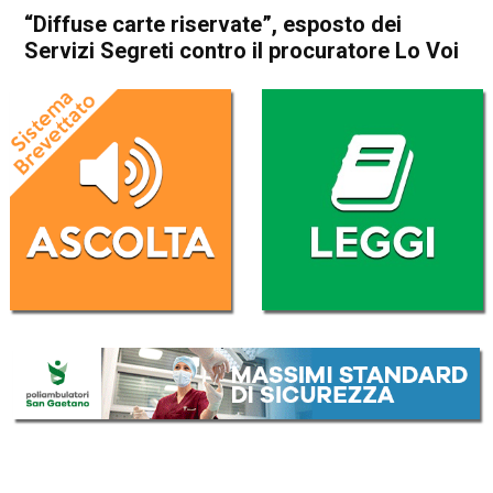
“Diffuse carte riservate”, esposto dei
Servizi Segreti contro il procuratore Lo Voi
Home
Cronaca Italia
Cronaca Italia
“Diffuse carte riservate”,
esposto dei Servizi Segreti
contro il procuratore Lo Voi
Da
Redazione Nazionale
8 Febbraio 2025
(aggiornato il
8 Febbraio 2025 23:11
)
ASCOLTA L'AUDIO