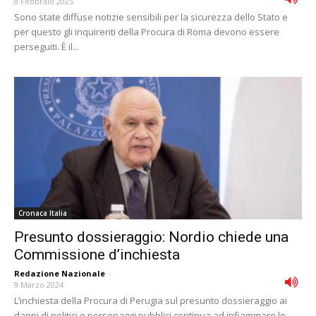
8 Febbraio 2025
Sono state diffuse notizie sensibili per la sicurezza dello Stato e
per questo gli inquirenti della Procura di Roma devono essere
perseguiti. È il...
Cronaca Italia
Presunto dossieraggio: Nordio chiede una
Commissione d’inchiesta
Redazione Nazionale
-
9 Marzo 2024
L’inchiesta della Procura di Perugia sul presunto dossieraggio ai
danni di politici e personaggi pubblici continua ad infiammare le