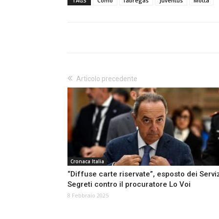
TAGS
Como
fabregas
Juventus
Motta
Articolo precedente
Cronaca Italia
“Diffuse carte riservate”, esposto dei Servi
Segreti contro il procuratore Lo Voi
8 Febbraio 2025