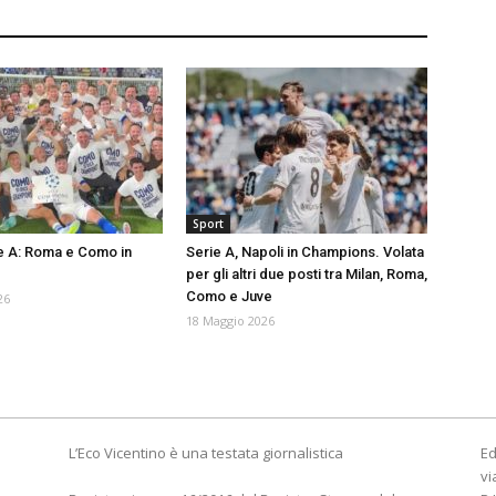
Sport
ie A: Roma e Como in
Serie A, Napoli in Champions. Volata
per gli altri due posti tra Milan, Roma,
Como e Juve
26
18 Maggio 2026
L’Eco Vicentino è una testata giornalistica
Ed
vi