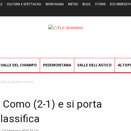
LE
CULTURA E SPETTACOLI
MONTAGNA
METEO
BLOG
STORIE
ECO ENERGETI
L'Eco
Vicentino
VALLE DEL CHIAMPO
PEDEMONTANA
VALLE DELL’ASTICO
ALTOP
orta al quarto posto...
l Como (2-1) e si porta
lassifica
 il
8 Febbraio 2025 23:14
)