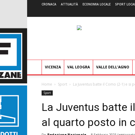
CRONACA
ATTUALITÀ
ECONOMIA LOCALE
SPORT LOCA
VICENZA
VAL LEOGRA
VALLE DELL’AGNO
Home
Sport
La Juventus batte il Como (2-1) e si p
Sport
La Juventus batte i
al quarto posto in c
Da
Redazione Nazionale
-
8 Febbraio 2025
(aggiornato