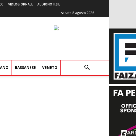
CO
VIDEOGIORNALE
AUDIONOTIZIE
sabato 8 agosto 2026
IANO
BASSANESE
VENETO