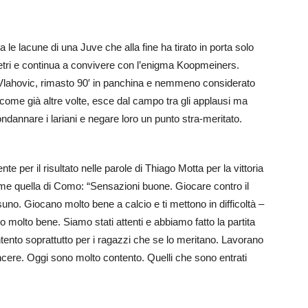
e lacune di una Juve che alla fine ha tirato in porta solo
metri e continua a convivere con l’enigma Koopmeiners.
 Vlahovic, rimasto 90′ in panchina e nemmeno considerato
, come già altre volte, esce dal campo tra gli applausi ma
ondannare i lariani e negare loro un punto stra-meritato.
 per il risultato nelle parole di Thiago Motta per la vittoria
come quella di Como: “Sensazioni buone. Giocare contro il
uno. Giocano molto bene a calcio e ti mettono in difficoltà –
o molto bene. Siamo stati attenti e abbiamo fatto la partita
tento soprattutto per i ragazzi che se lo meritano. Lavorano
cere. Oggi sono molto contento. Quelli che sono entrati