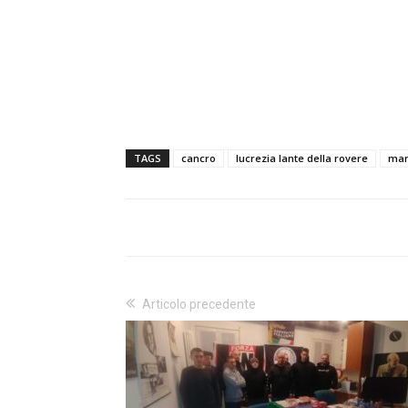
TAGS
cancro
lucrezia lante della rovere
mar
Articolo precedente