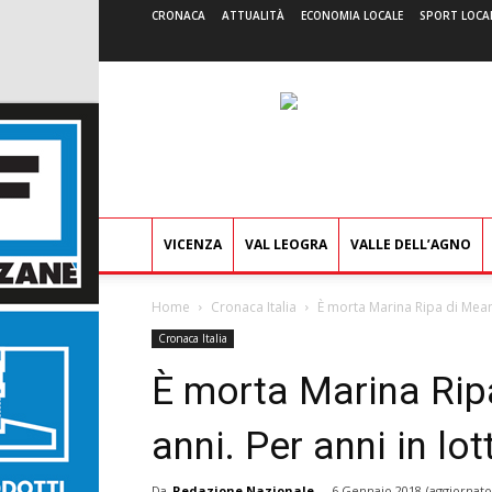
CRONACA
ATTUALITÀ
ECONOMIA LOCALE
SPORT LOCA
VICENZA
VAL LEOGRA
VALLE DELL’AGNO
Home
Cronaca Italia
È morta Marina Ripa di Meana
Cronaca Italia
È morta Marina Rip
anni. Per anni in lo
Da
Redazione Nazionale
-
6 Gennaio 2018
(aggiornato