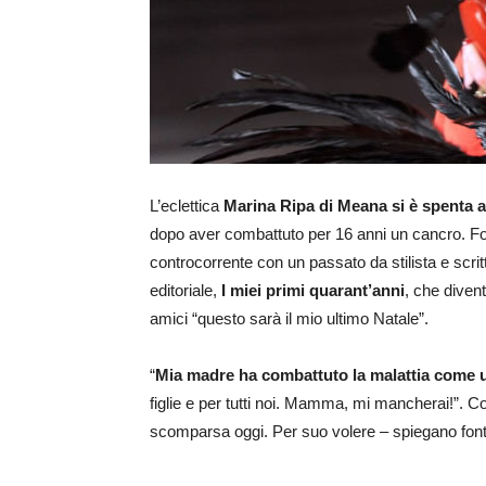
L’eclettica
Marina Ripa di Meana si è spenta al
dopo aver combattuto per 16 anni un cancro. For
controcorrente con un passato da stilista e scri
editoriale,
I miei primi quarant’anni
, che diven
amici “questo sarà il mio ultimo Natale”.
“
Mia madre ha combattuto la malattia come 
figlie e per tutti noi. Mamma, mi mancherai!”. C
scomparsa oggi. Per suo volere – spiegano fonti