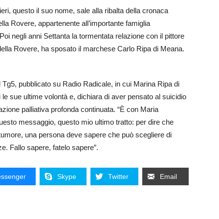
eri, questo il suo nome, sale alla ribalta della cronaca
la Rovere, appartenente all’importante famiglia
oi negli anni Settanta la tormentata relazione con il pittore
 della Rovere, ha sposato il marchese Carlo Ripa di Meana.
l Tg5, pubblicato su Radio Radicale, in cui Marina Ripa di
le sue ultime volontà e, dichiara di aver pensato al suicidio
azione palliativa profonda continuata. “È con Maria
uesto messaggio, questo mio ultimo tratto: per dire che
 tumore, una persona deve sapere che può scegliere di
nze. Fallo sapere, fatelo sapere”.
ssenger
Skype
Twitter
Email