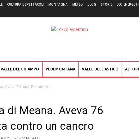
LE
CULTURA E SPETTACOLI
MONTAGNA
METEO
BLOG
STORIE
ECO ENERGETI
L'Eco
Vicentino
VALLE DEL CHIAMPO
PEDEMONTANA
VALLE DELL’ASTICO
ALTOP
. Aveva 76 anni. Per anni in...
a di Meana. Aveva 76
tta contro un cancro
 il
6 Gennaio 2018 14:31
)