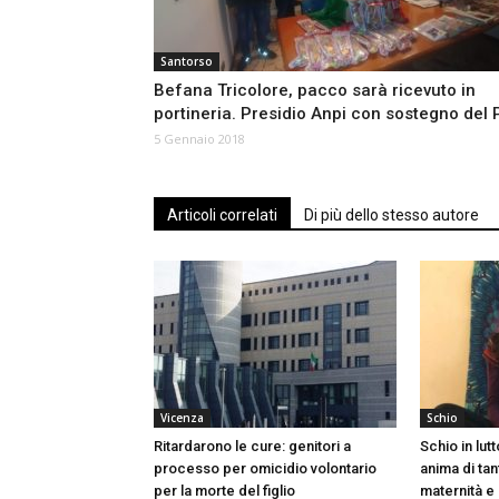
Santorso
Befana Tricolore, pacco sarà ricevuto in
portineria. Presidio Anpi con sostegno del 
5 Gennaio 2018
Articoli correlati
Di più dello stesso autore
Vicenza
Schio
Ritardarono le cure: genitori a
Schio in lut
processo per omicidio volontario
anima di tan
per la morte del figlio
maternità e 