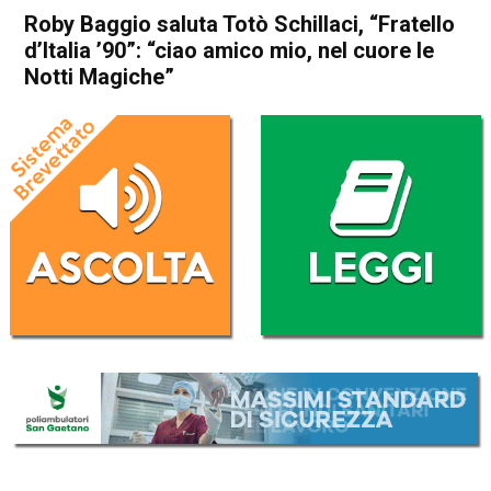
Roby Baggio saluta Totò Schillaci, “Fratello
d’Italia ’90”: “ciao amico mio, nel cuore le
Notti Magiche”
Home
Vicenza
Vicenza
Altavilla Vicentina
Caldogno
In Evidenza
Sport locale
Roby Baggio saluta Totò
Schillaci, “Fratello d’Italia
’90”: “ciao amico mio, nel
cuore le Notti Magiche”
Da
Omar Dal Maso
19 Settembre 2024
(aggiornato il
19 Settembre 2024 15:45
)