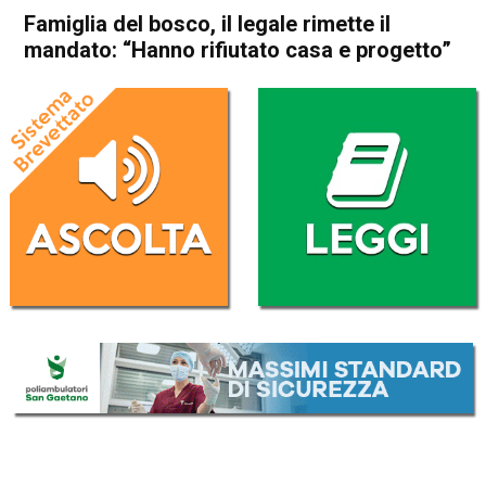
Famiglia del bosco, il legale rimette il
mandato: “Hanno rifiutato casa e progetto”
Home
Cronaca Italia
Cronaca Italia
Famiglia del bosco, il legale
rimette il mandato: “Hanno
rifiutato casa e progetto”
Da
Redazione Nazionale
26 Novembre 2025
(aggiornato il
26 Novembre 2025 16:50
)
ASCOLTA L'AUDIO