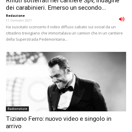
Rifiuti sotterrati nel cantiere Spv, indagine
dei carabinieri. Emerso un secondo...
Redazione
-
11 Gennaio 2021
Ha suscitato sconcerto il video diffuso sabato sui social da un
cittadino trevigiano che immortalava un camion che in un cantiere
della Superstrada Pedemontana...
Radionotizie
Tiziano Ferro: nuovo video e singolo in
arrivo