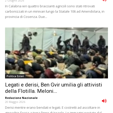
2 Giugno 2026
In Calabria ieri quattro braccianti agricoli sono stati ritrovati
carbonizzati in un minivan lungo la Statale 106 ad Amendolara, in
provincia di Cosenza. Due...
Politica Esteri
Legati e derisi, Ben Gvir umilia gli attivisti
della Flotilla. Meloni...
Redazione Nazionale
-
20 Maggio 2026
Derisi mentre erano bendati e legati. E costretti ad ascoltare in
ginocchio faccia a terra l’inno di Israele. Le immagini postate dal