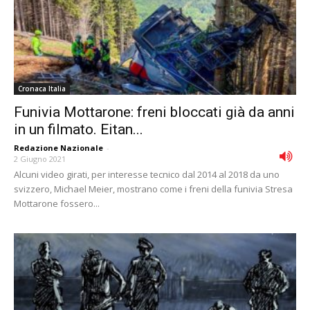
Cronaca Italia
Funivia Mottarone: freni bloccati già da anni
in un filmato. Eitan...
Redazione Nazionale
-
2 Giugno 2021
Alcuni video girati, per interesse tecnico dal 2014 al 2018 da uno
svizzero, Michael Meier, mostrano come i freni della funivia Stresa
Mottarone fossero...