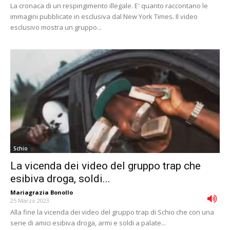
La cronaca di un respingimento illegale. E' quanto raccontano le
immagini pubblicate in esclusiva dal New York Times. Il video
esclusivo mostra un gruppo...
Schio
La vicenda dei video del gruppo trap che
esibiva droga, soldi...
Mariagrazia Bonollo
-
25 Marzo 2023
Alla fine la vicenda dei video del gruppo trap di Schio che con una
serie di amici esibiva droga, armi e soldi a palate...