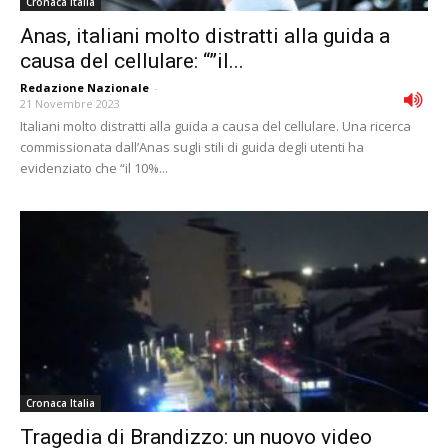
Cronaca Italia
Anas, italiani molto distratti alla guida a
causa del cellulare: “”il...
Redazione Nazionale
-
21 Novembre 2023
Italiani molto distratti alla guida a causa del cellulare. Una ricerca
commissionata dall’Anas sugli stili di guida degli utenti ha
evidenziato che “il 10%...
Cronaca Italia
Tragedia di Brandizzo: un nuovo video