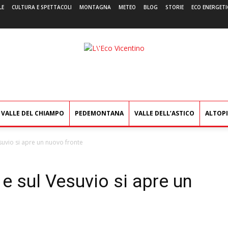
LE
CULTURA E SPETTACOLI
MONTAGNA
METEO
BLOG
STORIE
ECO ENERGETI
L'Eco
Vicentino
VALLE DEL CHIAMPO
PEDEMONTANA
VALLE DELL’ASTICO
ALTOP
esuvio si apre un nuovo fronte
 e sul Vesuvio si apre un