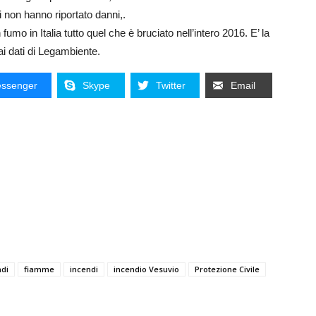
i non hanno riportato danni,.
mo in Italia tutto quel che è bruciato nell’intero 2016. E’ la
i dati di Legambiente.
ssenger
Skype
Twitter
Email
di
fiamme
incendi
incendio Vesuvio
Protezione Civile