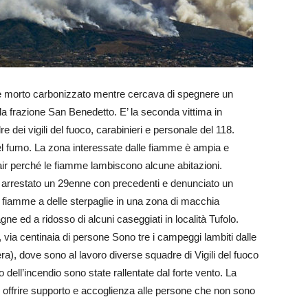
 morto carbonizzato mentre cercava di spegnere un
lla frazione San Benedetto. E’ la seconda vittima in
 dei vigili del fuoco, carabinieri e personale del 118.
el fumo. La zona interessate dalle fiamme è ampia e
adair perché le fiamme lambiscono alcune abitazioni.
arrestato un 29enne con precedenti e denunciato un
fiamme a delle sterpaglie in una zona di macchia
e ed a ridosso di alcuni caseggiati in località Tufolo.
ia centinaia di persone Sono tre i campeggi lambiti dalle
), dove sono al lavoro diverse squadre di Vigili del fuoco
ell’incendio sono state rallentate dal forte vento. La
r offrire supporto e accoglienza alle persone che non sono