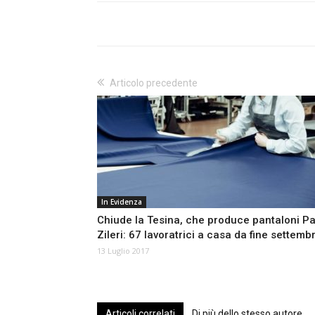
Articolo precedente
In Evidenza
Chiude la Tesina, che produce pantaloni Pa
Zileri: 67 lavoratrici a casa da fine settemb
13 Luglio 2017
Articoli correlati
Di più dello stesso autore