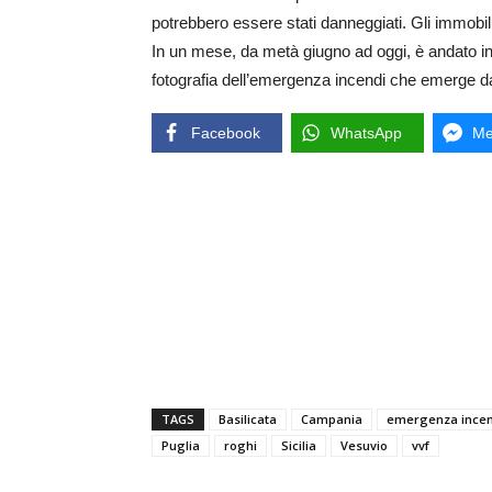
potrebbero essere stati danneggiati. Gli immobil
In un mese, da metà giugno ad oggi, è andato in fu
fotografia dell’emergenza incendi che emerge da
Facebook
WhatsApp
Me
TAGS
Basilicata
Campania
emergenza incen
Puglia
roghi
Sicilia
Vesuvio
vvf