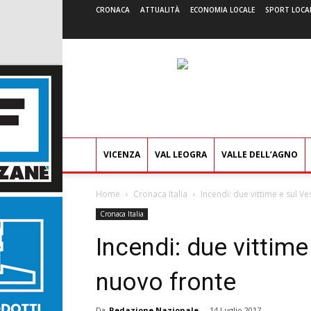
CRONACA
ATTUALITÀ
ECONOMIA LOCALE
SPORT LOCA
VICENZA
VAL LEOGRA
VALLE DELL’AGNO
Home
Cronaca Italia
Incendi: due vittime e sul V
Cronaca Italia
Incendi: due vittime
nuovo fronte
Da
Redazione Nazionale
-
14 Luglio 2017