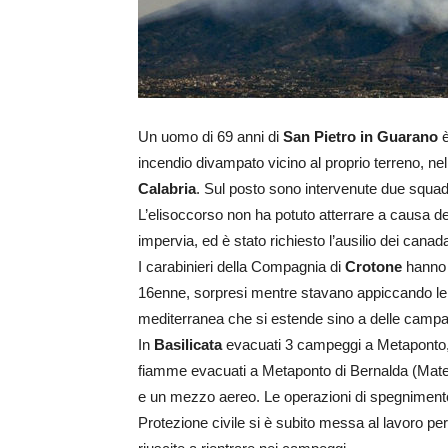
Un uomo di 69 anni di
San Pietro in Guarano
è
incendio divampato vicino al proprio terreno, ne
Calabria
. Sul posto sono intervenute due squadre
L’elisoccorso non ha potuto atterrare a causa d
impervia, ed è stato richiesto l’ausilio dei can
I carabinieri della Compagnia di
Crotone
hanno 
16enne, sorpresi mentre stavano appiccando le 
mediterranea che si estende sino a delle campagn
In
Basilicata
evacuati 3 campeggi a Metaponto, v
fiamme evacuati a Metaponto di Bernalda (Matera
e un mezzo aereo. Le operazioni di spegnimento d
Protezione civile si è subito messa al lavoro pe