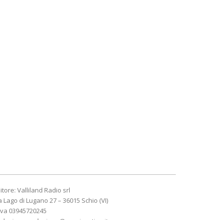
itore: Valliland Radio srl
a Lago di Lugano 27 – 36015 Schio (VI)
Iva 03945720245