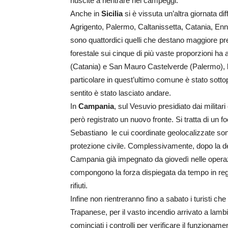
riuscite a rientrare nei campeggi.
Anche in
Sicilia
si è vissuta un’altra giornata d
Agrigento, Palermo, Caltanissetta, Catania, En
sono quattordici quelli che destano maggiore pr
forestale sui cinque di più vaste proporzioni ha a
(Catania) e San Mauro Castelverde (Palermo), l
particolare in quest’ultimo comune è stato sott
sentito è stato lasciato andare.
In
Campania
, sul Vesuvio presidiato dai militar
però registrato un nuovo fronte. Si tratta di un 
Sebastiano le cui coordinate geolocalizzate sono s
protezione civile. Complessivamente, dopo la dec
Campania già impegnato da giovedì nelle operazi
compongono la forza dispiegata da tempo in regi
rifiuti.
Infine non rientreranno fino a sabato i turisti ch
Trapanese, per il vasto incendio arrivato a lambi
cominciati i controlli per verificare il funzioname