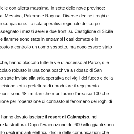
ifficile con allerta massima in sette delle nove province:
na, Messina, Palermo e Ragusa. Diverse decine i roghi e
eoccupazione. La sala operativa regionale del corpo
ssegnato i mezzi aerei e due fronti su Castiglione di Sicilia
e fiamme sono state in entrambi i casi domate e in
oposto a controllo un uomo sospetto, ma dopo essere stato
i che, hanno bloccato tutte le vie di accesso al Parco, si è
focolaio robusto in una zona boschiva a ridosso di San
tate inviate alla sala operativa dei vigili del fuoco e della
isione ieri in prefettura di rimodulare il reggimento
oni, sono 48 i militari che monitorano l’area sui 100 che
one per l’operazione di contrasto al fenomeno dei roghi di
e hanno dovuto lasciare il
resort di Calampiso
, nel
re la struttura. Dopo l’evacuazione dei 600 villeggianti sono
nto degli impianti elettrici, idrici e delle comunicazioni che