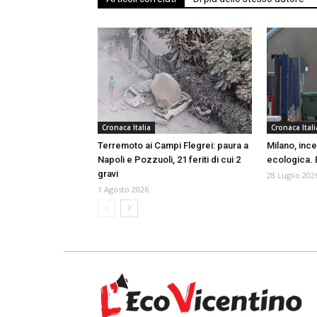
Cronaca Italia
Cronaca Itali
Terremoto ai Campi Flegrei: paura a
Milano, ince
Napoli e Pozzuoli, 21 feriti di cui 2
ecologica. B
gravi
28 Luglio 202
1 Agosto 2026