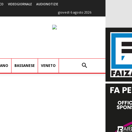
CO
VIDEOGIORNALE
AUDIONOTIZIE
giovedì 6 agosto 2026
IANO
BASSANESE
VENETO