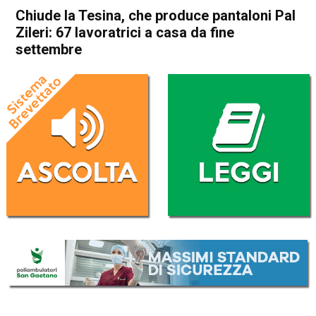
Chiude la Tesina, che produce pantaloni Pal
Zileri: 67 lavoratrici a casa da fine
settembre
Home
In Evidenza
Economia locale
In Evidenza
Thiene
Sarcedo
Chiude la Tesina, che produce
pantaloni Pal Zileri: 67
lavoratrici a casa da fine
settembre
Da
Mariagrazia Bonollo
13 Luglio 2017