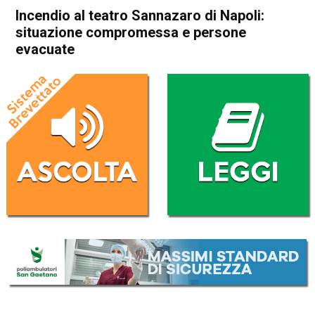
Incendio al teatro Sannazaro di Napoli:
situazione compromessa e persone
evacuate
Home
Cronaca Italia
Cronaca Italia
Incendio al teatro Sannazaro
di Napoli: situazione
compromessa e persone
evacuate
Da
Redazione Nazionale
17 Febbraio 2026
(aggiornato il
17 Febbraio 2026 18:11
)