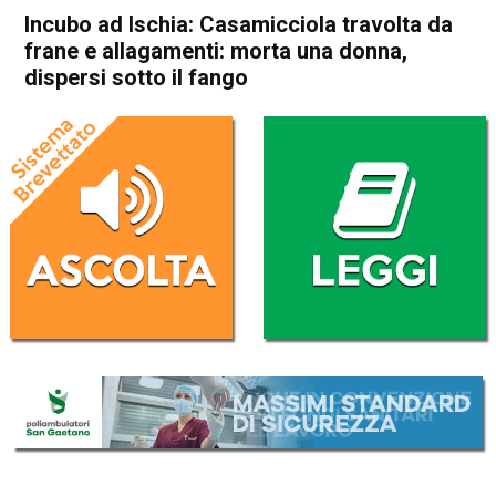
Incubo ad Ischia: Casamicciola travolta da
frane e allagamenti: morta una donna,
dispersi sotto il fango
Home
Cronaca Italia
Cronaca Italia
Incubo ad Ischia:
Casamicciola travolta da
frane e allagamenti: morta
una donna, dispersi sotto il
fango
Da
Redazione Nazionale
26 Novembre 2022
(aggiornato il
28 Novembre 2022 8:39
)