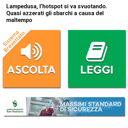
Lampedusa, l’hotspot si va svuotando.
Quasi azzerati gli sbarchi a causa del
maltempo
Home
Cronaca Italia
Cronaca Italia
Lampedusa, l’hotspot si va
svuotando. Quasi azzerati gli
sbarchi a causa del
maltempo
Da
Redazione Nazionale
23 Agosto 2023
(aggiornato il
23 Agosto 2023 15:22
)