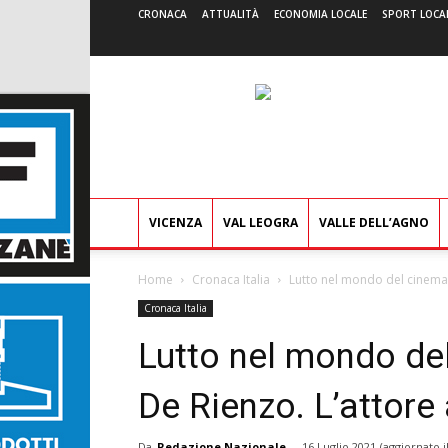
CRONACA
ATTUALITÀ
ECONOMIA LOCALE
SPORT LOCA
VICENZA
VAL LEOGRA
VALLE DELL’AGNO
Home
Cronaca Italia
Lutto nel mondo del cinema,
Cronaca Italia
Lutto nel mondo de
De Rienzo. L’attore
Da
Redazione Nazionale
-
16 Luglio 2021
(aggiornato i