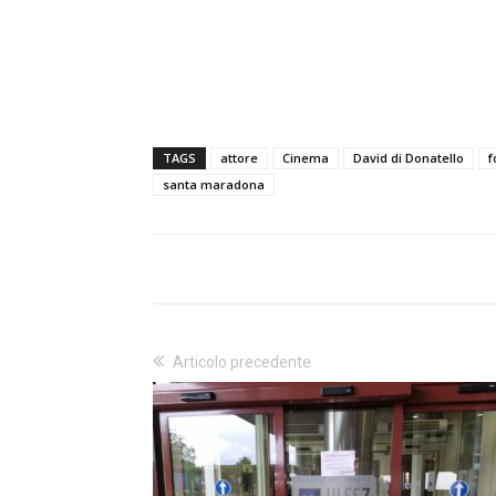
TAGS
attore
Cinema
David di Donatello
f
santa maradona
Articolo precedente