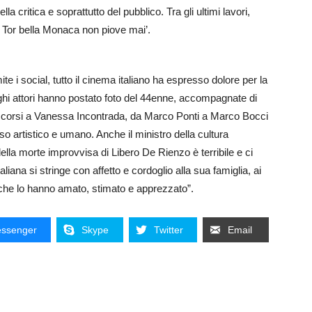
la critica e soprattutto del pubblico. Tra gli ultimi lavori,
‘A Tor bella Monaca non piove mai’.
ite i social, tutto il cinema italiano ha espresso dolore per la
hi attori hanno postato foto del 44enne, accompagnate di
Accorsi a Vanessa Incontrada, da Marco Ponti a Marco Bocci
rso artistico e umano. Anche il ministro della cultura
della morte improvvisa di Libero De Rienzo è terribile e ci
aliana si stringe con affetto e cordoglio alla sua famiglia, ai
ne che lo hanno amato, stimato e apprezzato”.
ssenger
Skype
Twitter
Email