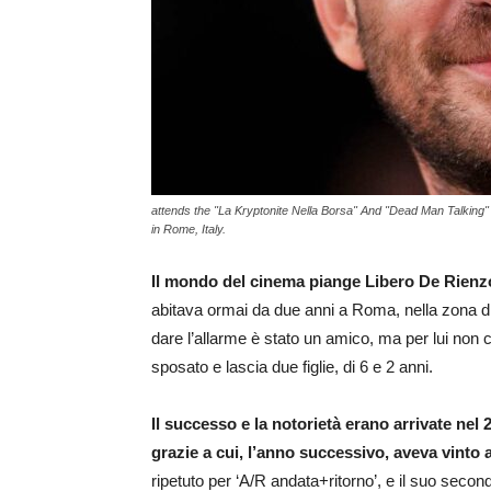
attends the "La Kryptonite Nella Borsa" And "Dead Man Talking"
in Rome, Italy.
Il mondo del cinema piange Libero De Rienzo
abitava ormai da due anni a Roma, nella zona di
dare l’allarme è stato un amico, ma per lui non c’è
sposato e lascia due figlie, di 6 e 2 anni.
Il successo e la notorietà erano arrivate nel 
grazie a cui, l’anno successivo, aveva vinto 
ripetuto per ‘A/R andata+ritorno’, e il suo secon