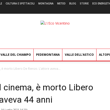
LE
CULTURA E SPETTACOLI
MONTAGNA
METEO
BLOG
STORIE
ECO ENERGETI
L'Eco
Vicentino
VALLE DEL CHIAMPO
PEDEMONTANA
VALLE DELL’ASTICO
ALTOP
 è morto Libero De Rienzo. L’attore aveva...
l cinema, è morto Libero
 aveva 44 anni
l
16 Luglio 2021 14:23
)