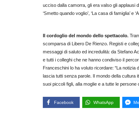
ucciso dalla camorra, gli era valso gli applausi del
‘Smetto quando voglio’, ‘La casa di famiglia’ e 
Il cordoglio del mondo dello spettacolo.
Tram
scomparsa di Libero De Rienzo. Registi e colleg
messaggi di saluto ed incredulità: da Stefano 
e tutti i colleghi che ne hanno condiviso il perco
Franceschini lo ha voluto ricordare: “La notizia 
lascia tutti senza parole. Il mondo della cultura it
suoi piccoli figli, alla moglie e a tutte le perso
Facebook
WhatsApp
Me