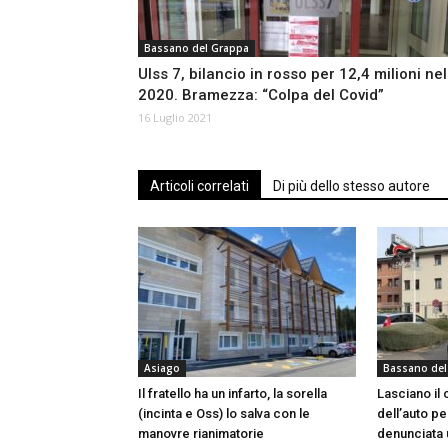
Bassano del Grappa
Ulss 7, bilancio in rosso per 12,4 milioni nel
2020. Bramezza: “Colpa del Covid”
16 Luglio 2021
Articoli correlati
Di più dello stesso autore
Asiago
Bassano del
Il fratello ha un infarto, la sorella
Lasciano il 
(incinta e Oss) lo salva con le
dell’auto pe
manovre rianimatorie
denunciata 