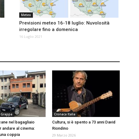
Meteo
Previsioni meteo 16-18 luglio: Nuvolosità
irregolare fino a domenica
16 Luglio 2021
 Grappa
Cronaca Italia
cane nel bagagliaio
Cultura, si è spento a 73 anni David
r andare al cinema:
Riondino
una coppia
29 Marzo 2026