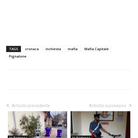
TAGS
cronaca
inchiesta
mafia
Mafia Capitale
Pignatone
Articolo precedente
Articolo successivo
In Evidenza
In Evidenza