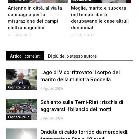
Antenne in città, al via la
Moglie, marito e suocera
campagna per la
nel tempo libero
misurazione dei campi
derubavano le case altrui:
elettromagnetici
denunciati
22 Luglio 2017
22 Luglio 2017
Articoli correlati
Di più dello stesso autore
Lago di Vico: ritrovato il corpo del
marito della ministra Roccella
Cronaca Italia
4 Agosto 2026
Schianto sulla Terni-Rieti: rischia di
aggravarsi il bilancio dei morti
Cronaca Italia
3 Agosto 2026
Ondata di caldo torrido da mercoledì:
temperature fino a 40 gradi