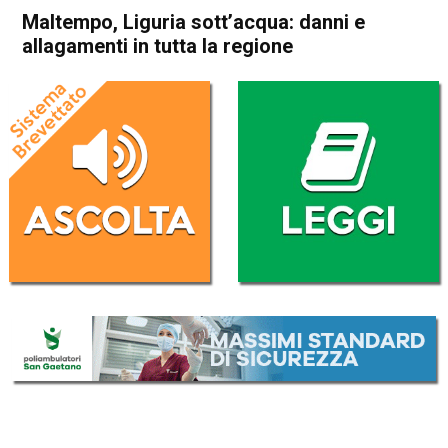
Maltempo, Liguria sott’acqua: danni e
allagamenti in tutta la regione
Home
Cronaca Italia
Cronaca Italia
Maltempo, Liguria
sott’acqua: danni e
allagamenti in tutta la
regione
Da
Redazione Nazionale
21 Dicembre 2019
(aggiornato il
21 Dicembre 2019 14:44
)