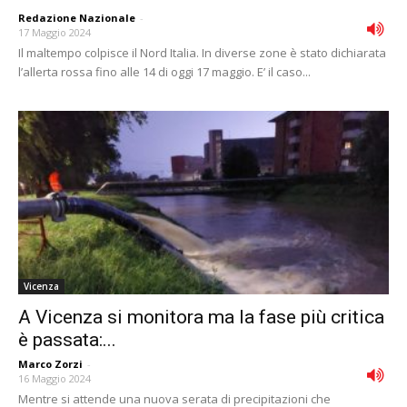
Redazione Nazionale
-
17 Maggio 2024
Il maltempo colpisce il Nord Italia. In diverse zone è stato dichiarata
l’allerta rossa fino alle 14 di oggi 17 maggio. E’ il caso...
Vicenza
A Vicenza si monitora ma la fase più critica
è passata:...
Marco Zorzi
-
16 Maggio 2024
Mentre si attende una nuova serata di precipitazioni che