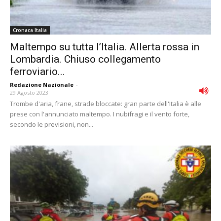
Cronaca Italia
Maltempo su tutta l’Italia. Allerta rossa in
Lombardia. Chiuso collegamento
ferroviario...
Redazione Nazionale
-
29 Agosto 2023
Trombe d'aria, frane, strade bloccate: gran parte dell'Italia è alle
prese con l'annunciato maltempo. I nubifragi e il vento forte,
secondo le previsioni, non...