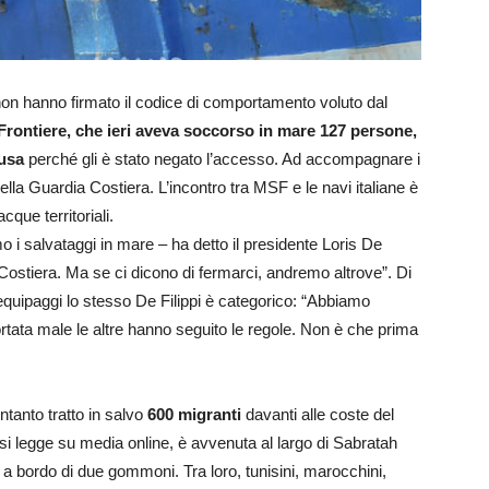
on hanno firmato il codice di comportamento voluto dal
rontiere, che ieri aveva soccorso in mare 127 persone,
dusa
perché gli è stato negato l’accesso. Ad accompagnare i
ella Guardia Costiera. L’incontro tra MSF e le navi italiane è
cque territoriali.
o i salvataggi in mare – ha detto il presidente Loris De
 Costiera. Ma se ci dicono di fermarci, andremo altrove”. Di
 equipaggi lo stesso De Filippi è categorico: “Abbiamo
tata male le altre hanno seguito le regole. Non è che prima
ntanto tratto in salvo
600 migranti
davanti alle coste del
si legge su media online, è avvenuta al largo di Sabratah
 bordo di due gommoni. Tra loro, tunisini, marocchini,