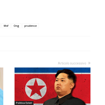
Msf
Ong
prudence
Articolo successivo
Politica Esteri