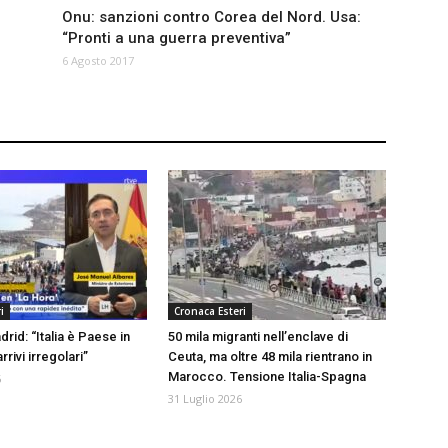
Onu: sanzioni contro Corea del Nord. Usa:
“Pronti a una guerra preventiva”
6 Agosto 2017
i
Cronaca Esteri
drid: “Italia è Paese in
50 mila migranti nell’enclave di
rrivi irregolari”
Ceuta, ma oltre 48 mila rientrano in
Marocco. Tensione Italia-Spagna
6
31 Luglio 2026