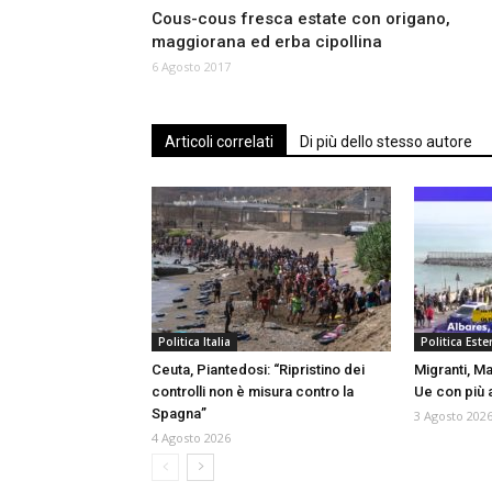
Cous-cous fresca estate con origano,
maggiorana ed erba cipollina
6 Agosto 2017
Articoli correlati
Di più dello stesso autore
Politica Italia
Politica Ester
Ceuta, Piantedosi: “Ripristino dei
Migranti, Ma
controlli non è misura contro la
Ue con più a
Spagna”
3 Agosto 202
4 Agosto 2026