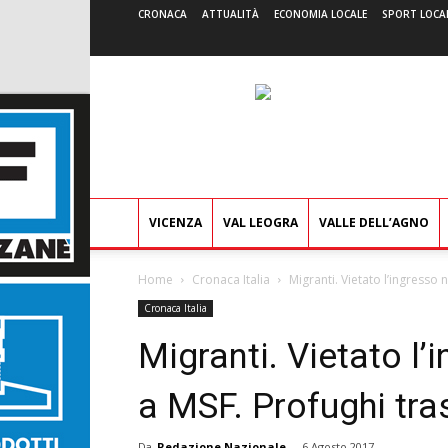
CRONACA
ATTUALITÀ
ECONOMIA LOCALE
SPORT LOCA
VICENZA
VAL LEOGRA
VALLE DELL’AGNO
Home
Cronaca Italia
Migranti. Vietato l’ingresso n
Cronaca Italia
Migranti. Vietato l’i
a MSF. Profughi tras
Da
Redazione Nazionale
-
6 Agosto 2017