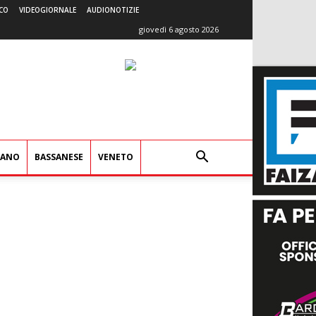
CO
VIDEOGIORNALE
AUDIONOTIZIE
giovedì 6 agosto 2026
IANO
BASSANESE
VENETO