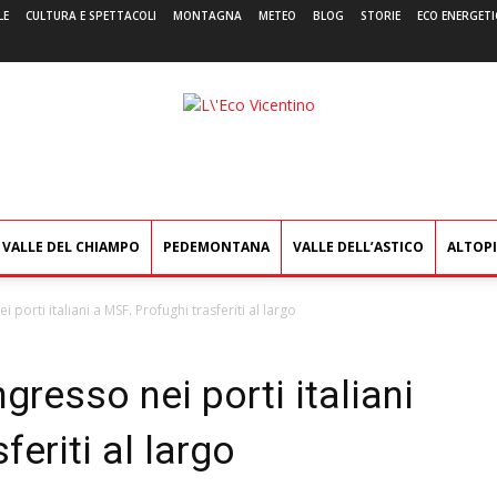
LE
CULTURA E SPETTACOLI
MONTAGNA
METEO
BLOG
STORIE
ECO ENERGETI
L'Eco
Vicentino
VALLE DEL CHIAMPO
PEDEMONTANA
VALLE DELL’ASTICO
ALTOP
ei porti italiani a MSF. Profughi trasferiti al largo
ngresso nei porti italiani
feriti al largo