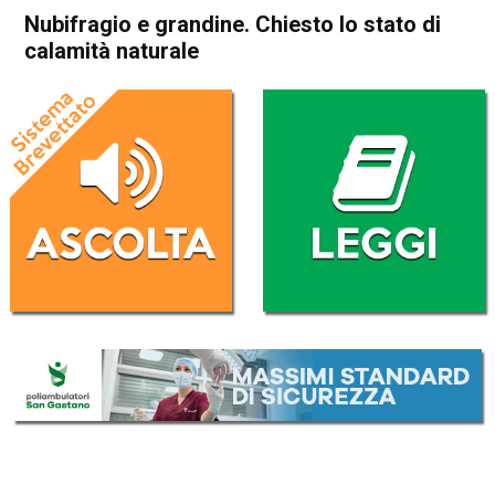
Nubifragio e grandine. Chiesto lo stato di
calamità naturale
Home
Cronaca
Cronaca
In Evidenza
Schio
Marano Vicentino
Nubifragio e grandine.
Chiesto lo stato di calamità
naturale
Da
Federico Pozzer
15 Maggio 2017
(aggiornato il
15 Maggio 2017 18:12
)
ASCOLTA L'AUDIO