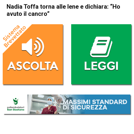
Nadia Toffa torna alle Iene e dichiara: “Ho
avuto il cancro”
Home
Cronaca Italia
Cronaca Italia
Nadia Toffa torna alle Iene e
dichiara: “Ho avuto il cancro”
Da
Redazione Nazionale
12 Febbraio 2018
(aggiornato il
12 Febbraio 2018 9:50
)
ASCOLTA L'AUDIO
Lettore
00:00
00:00