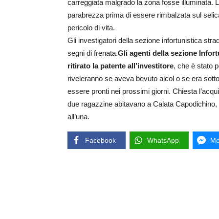
carreggiata malgrado la zona fosse illuminata. L
parabrezza prima di essere rimbalzata sul selica
pericolo di vita.
Gli investigatori della sezione infortunistica str
segni di frenata.
Gli agenti della sezione Infor
ritirato la patente all’investitore
, che è stato 
riveleranno se aveva bevuto alcol o se era sotto l
essere pronti nei prossimi giorni. Chiesta l’acqu
due ragazzine abitavano a Calata Capodichino, n
all’una.
Facebook
WhatsApp
Me