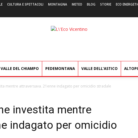
LE
CULTURA E SPETTACOLI
MONTAGNA
METEO
BLOG
STORIE
ECO ENERGETI
L'Eco
Vicentino
VALLE DEL CHIAMPO
PEDEMONTANA
VALLE DELL’ASTICO
ALTOP
ita mentre attraversava. 21enne indagato per omicidio stradale
ne investita mentre
ne indagato per omicidio