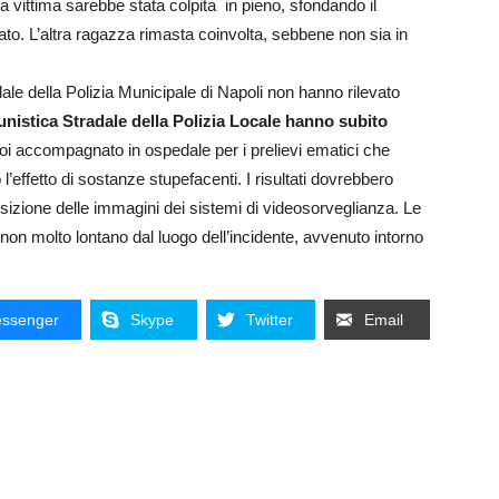
a vittima sarebbe stata colpita in pieno, sfondando il
to. L’altra ragazza rimasta coinvolta, sebbene non sia in
adale della Polizia Municipale di Napoli non hanno rilevato
tunistica Stradale della Polizia Locale hanno subito
poi accompagnato in ospedale per i prelievi ematici che
’effetto di sostanze stupefacenti. I risultati dovrebbero
isizione delle immagini dei sistemi di videosorveglianza. Le
on molto lontano dal luogo dell’incidente, avvenuto intorno
ssenger
Skype
Twitter
Email