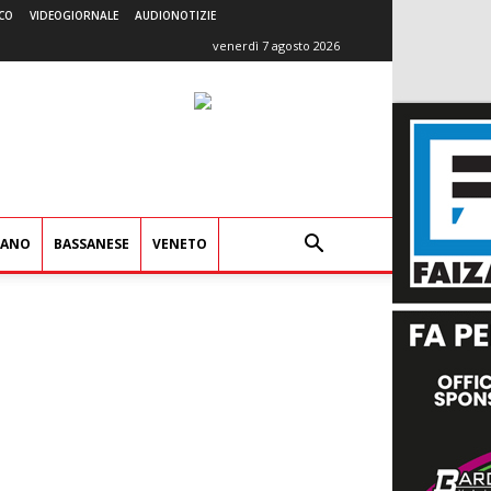
CO
VIDEOGIORNALE
AUDIONOTIZIE
venerdì 7 agosto 2026
IANO
BASSANESE
VENETO