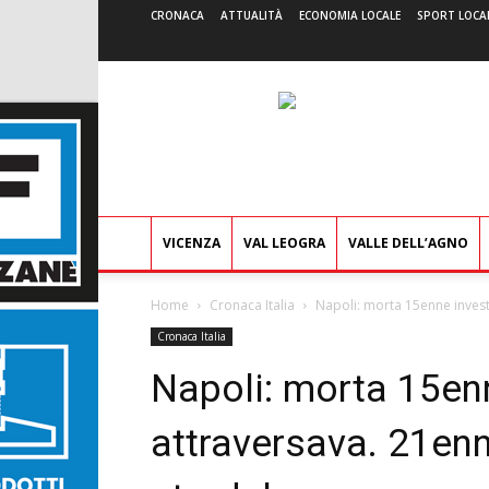
CRONACA
ATTUALITÀ
ECONOMIA LOCALE
SPORT LOCA
VICENZA
VAL LEOGRA
VALLE DELL’AGNO
Home
Cronaca Italia
Napoli: morta 15enne invest
Cronaca Italia
Napoli: morta 15en
attraversava. 21en