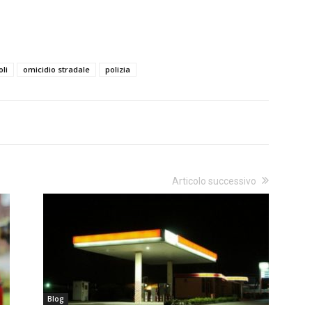
li
omicidio stradale
polizia
Articolo successivo
Blog