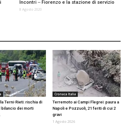
i
Incontri ‒ Fiorenzo e la stazione di servizio
8 Agosto 2020
a
Cronaca Italia
a Terni-Rieti: rischia di
Terremoto ai Campi Flegrei: paura a
l bilancio dei morti
Napoli e Pozzuoli, 21 feriti di cui 2
gravi
6
1 Agosto 2026