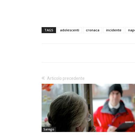
TAGS
adolescenti
cronaca
incidente
napo
Articolo precedente
Sarego