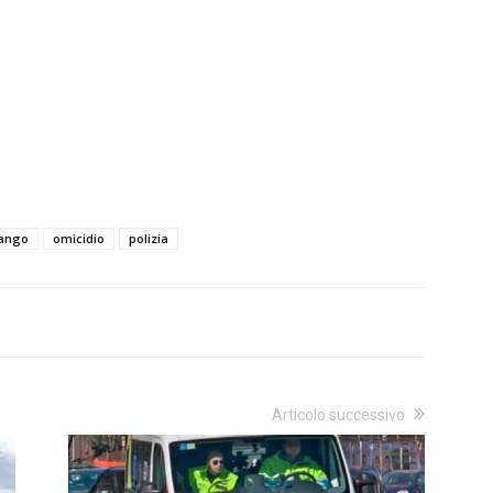
ango
omicidio
polizia
Articolo successivo