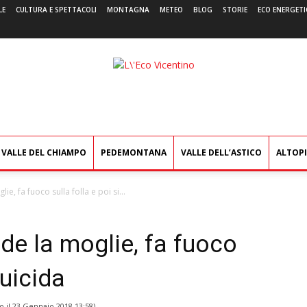
LE
CULTURA E SPETTACOLI
MONTAGNA
METEO
BLOG
STORIE
ECO ENERGETI
L'Eco
Vicentino
VALLE DEL CHIAMPO
PEDEMONTANA
VALLE DELL’ASTICO
ALTOP
e, fa fuoco sulla folla e poi si...
de la moglie, fa fuoco
suicida
o il
23 Gennaio 2018 13:58
)