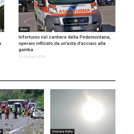
Malo
Infortunio nel cantiere della Pedemontana,
a
operaio infilzato da un’asta d’acciaio alla
gamba
23 Gennaio 2018
a
Cronaca Italia