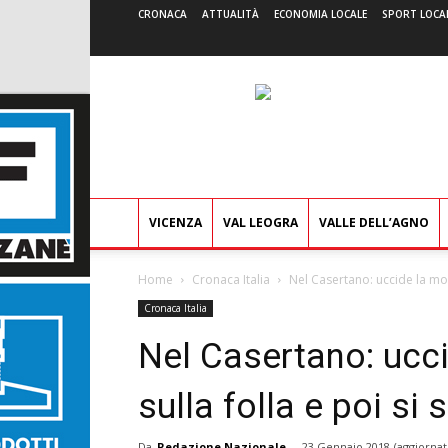
CRONACA
ATTUALITÀ
ECONOMIA LOCALE
SPORT LOCA
VICENZA
VAL LEOGRA
VALLE DELL’AGNO
Home
Cronaca Italia
Nel Casertano: uccide la mogli
Cronaca Italia
Nel Casertano: ucci
sulla folla e poi si 
Da
Redazione Nazionale
-
23 Gennaio 2018
(aggiornat