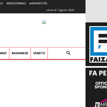
CO
VIDEOGIORNALE
AUDIONOTIZIE
venerdì 7 agosto 2026
IANO
BASSANESE
VENETO