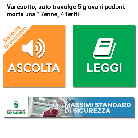
Varesotto, auto travolge 5 giovani pedoni:
morta una 17enne, 4 feriti
Home
Cronaca Italia
Cronaca Italia
Varesotto, auto travolge 5
giovani pedoni: morta una
17enne, 4 feriti
Da
Redazione Nazionale
8 Giugno 2026
(aggiornato il
8 Giugno 2026 12:27
)
ASCOLTA L'AUDIO