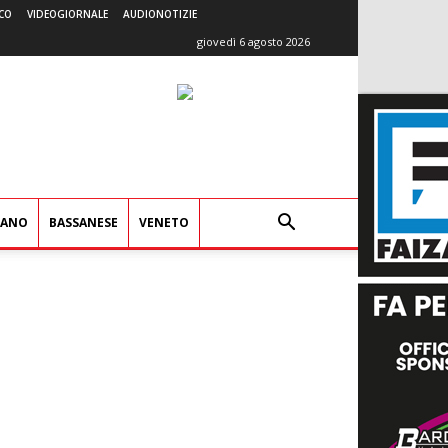
CO
VIDEOGIORNALE
AUDIONOTIZIE
giovedì 6 agosto 2026
IANO
BASSANESE
VENETO