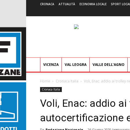
CRONACA
ATTUALITÀ
ECONOMIA LOCALE
SPORT LOCA
VICENZA
VAL LEOGRA
VALLE DELL’AGNO
Home
Cronaca Italia
Voli, Enac: addio ai trolley 
Cronaca Italia
Voli, Enac: addio ai 
autocertificazione 
Da
Redazione Nazionale
-
26 Giugno 2020
(aggiornato