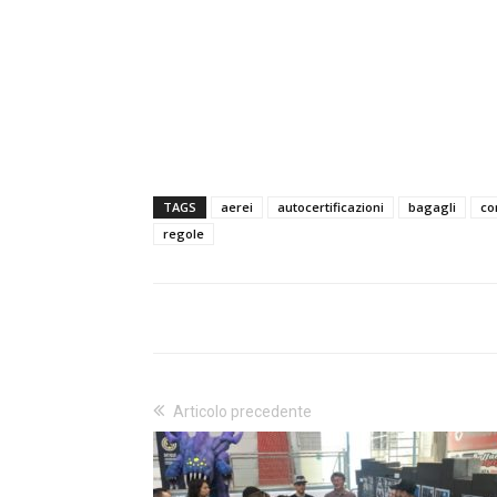
TAGS
aerei
autocertificazioni
bagagli
co
regole
Articolo precedente