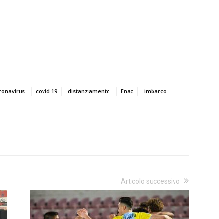
ronavirus
covid 19
distanziamento
Enac
imbarco
Articolo successivo