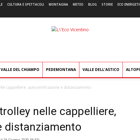
LE
CULTURA E SPETTACOLI
MONTAGNA
METEO
BLOG
STORIE
ECO ENERGETI
L'Eco
Vicentino
VALLE DEL CHIAMPO
PEDEMONTANA
VALLE DELL’ASTICO
ALTOP
nelle cappelliere, autocertificazione e distanziamento
trolley nelle cappelliere,
e distanziamento
 il
26 Giugno 2020 19:42
)