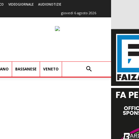
CO
VIDEOGIORNALE
AUDIONOTIZIE
giovedì 6 agosto 2026
IANO
BASSANESE
VENETO