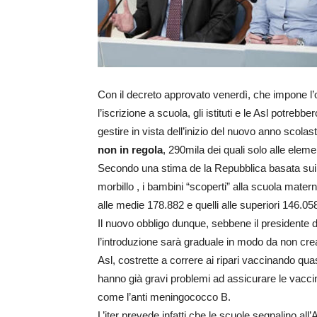
Con il decreto approvato venerdì, che impone l’o
l’iscrizione a scuola, gli istituti e le Asl potre
gestire in vista dell’inizio del nuovo anno scolas
non in regola
, 290mila dei quali solo alle eleme
Secondo una stima de la Repubblica basata sui dat
morbillo , i bambini “scoperti” alla scuola mater
alle medie 178.882 e quelli alle superiori 146.05
Il nuovo obbligo dunque, sebbene il presidente de
l’introduzione sarà graduale in modo da non crea
Asl, costrette a correre ai ripari vaccinando qua
hanno già gravi problemi ad assicurare le vaccina
come l’anti meningococco B.
L’iter prevede infatti che le scuole segnalino all