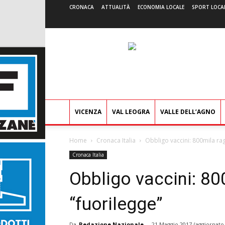
CRONACA
ATTUALITÀ
ECONOMIA LOCALE
SPORT LOCA
VICENZA
VAL LEOGRA
VALLE DELL’AGNO
Home
Cronaca Italia
Obbligo vaccini: 800mila rag
Cronaca Italia
Obbligo vaccini: 80
“fuorilegge”
Da
Redazione Nazionale
-
21 Maggio 2017
(aggiornato 