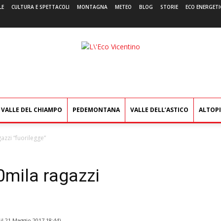
LE
CULTURA E SPETTACOLI
MONTAGNA
METEO
BLOG
STORIE
ECO ENERGETI
L'Eco
Vicentino
VALLE DEL CHIAMPO
PEDEMONTANA
VALLE DELL’ASTICO
ALTOP
azzi “fuorilegge”
0mila ragazzi
il
21 Maggio 2017 18:44
)