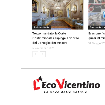
Politica Italia
Economia Ita
Terzo mandato, la Corte
Evasione fis
Costituzionale respinge il ricorso
quasi 93 mil
del Consiglio dei Ministri
31 Maggio 20
6 Novembre 2025