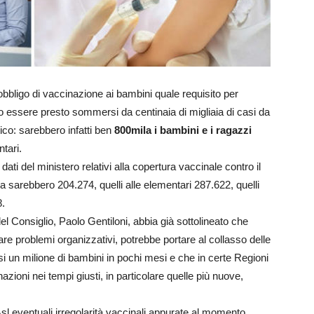
bbligo di vaccinazione ai bambini quale requisito per
bbero essere presto sommersi da centinaia di migliaia di casi da
tico: sarebbero infatti ben
800mila i bambini e i ragazzi
ntari.
i del ministero relativi alla copertura vaccinale contro il
na sarebbero 204.274, quelli alle elementari 287.622, quelli
8.
l Consiglio, Paolo Gentiloni, abbia già sottolineato che
re problemi organizzativi, potrebbe portare al collasso delle
si un milione di bambini in pochi mesi e che in certe Regioni
zioni nei tempi giusti, in particolare quelle più nuove,
’Asl eventuali irregolarità vaccinali appurate al momento