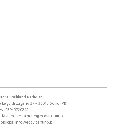
itore: Valliland Radio srl
a Lago di Lugano 27 – 36015 Schio (VI)
Iva 03945720245
edazione:
redazione@ecovicentino.it
bblicità:
info@ecovicentino.it