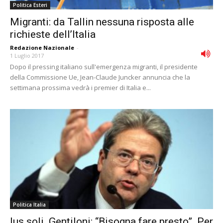
Politica Esteri
Migranti: da Tallin nessuna risposta alle
richieste dell’Italia
Redazione Nazionale
-
1 Luglio 2017
Dopo il pressing italiano sull'emergenza migranti, il presidente
della Commissione Ue, Jean-Claude Juncker annuncia che la
settimana prossima vedrà i premier di Italia e...
Politica Italia
Ius soli. Gentiloni: “Bisogna fare presto”. Per