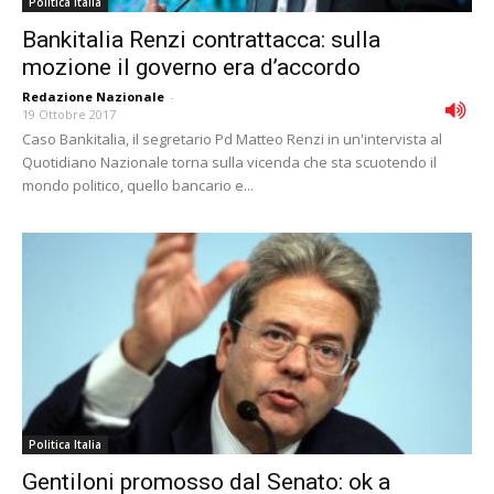
Politica Italia
Bankitalia Renzi contrattacca: sulla
mozione il governo era d’accordo
Redazione Nazionale
-
19 Ottobre 2017
Caso Bankitalia, il segretario Pd Matteo Renzi in un'intervista al
Quotidiano Nazionale torna sulla vicenda che sta scuotendo il
mondo politico, quello bancario e...
Politica Italia
Gentiloni promosso dal Senato: ok a