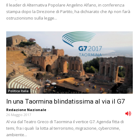
Il leader di Alternativa Popolare Angelino Alfano, in conferenza
stampa dopo la Direzione di Partito, ha dichiarato che Ap non farà
ostruzionismo sulla legge...
Politica Italia
In una Taormina blindatissima al via il G7
Redazione Nazionale
-
26 Maggio 2017
Al via dal Teatro Greco di Taormina il vertice G7. Agenda fitta di
temi, fra i quali la lotta al terrorismo, migrazione, cybercrime,
ambiente...