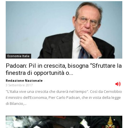
Economia Italia
Padoan: Pil in crescita, bisogna “Sfruttare la
finestra di opportunità o...
Redazione Nazionale
-
3 Settembre 2017
"L'Italia vive una crescita che durerà nel tempo". Così da Cernobbio
il ministro dell’Economia, Pier Carlo Padoan, che in vista della legge
di Bilancio,...