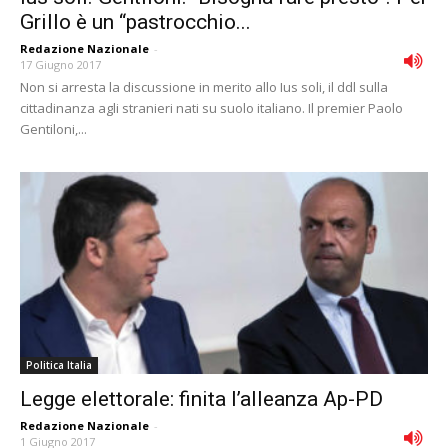
Grillo è un “pastrocchio...
Redazione Nazionale
-
17 Giugno 2017
Non si arresta la discussione in merito allo Ius soli, il ddl sulla
cittadinanza agli stranieri nati su suolo italiano. Il premier Paolo
Gentiloni,...
Politica Italia
Legge elettorale: finita l’alleanza Ap-PD
Redazione Nazionale
-
1 Giugno 2017