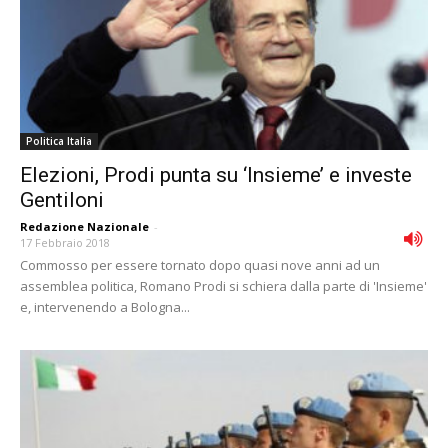
Politica Italia
Elezioni, Prodi punta su ‘Insieme’ e investe
Gentiloni
Redazione Nazionale
-
17 Febbraio 2018
Commosso per essere tornato dopo quasi nove anni ad un
assemblea politica, Romano Prodi si schiera dalla parte di 'Insieme'
e, intervenendo a Bologna...