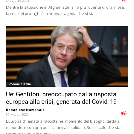
24 Agosto 2021
Mentre la situazione in Afghanistan si fa più rovente di ora in ora,
la crisi dei profughi è la nuova tragedia che si sta...
Economia Italia
Ue: Gentiloni preoccupato dalla risposta
europea alla crisi, generata dal Covid-19
Redazione Nazionale
-
30 Marzo 2020
L’Europa chiamata a raccolta nel momento del bisogno, tarda a
rispondere con una politica unica e solidale. Sullo stallo che sta
caratterizzando in questi...