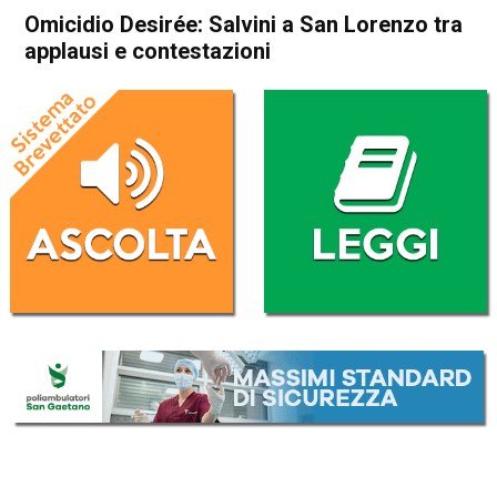
Omicidio Desirée: Salvini a San Lorenzo tra
applausi e contestazioni
Home
Cronaca Italia
Cronaca Italia
Omicidio Desirée: Salvini a
San Lorenzo tra applausi e
contestazioni
Da
Redazione Nazionale
24 Ottobre 2018
(aggiornato il
24 Ottobre 2018 18:52
)
ASCOLTA L'AUDIO