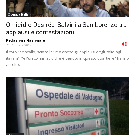
Cronaca Italia
Omicidio Desirée: Salvini a San Lorenzo tra
applausi e contestazioni
Redazione Nazionale
-
24 Ottobre 2018
Il coro "sciacallo, sciacallo" ma anche gli applausi e “gli Italia agli
italiani”, “è l'unico ministro che è venuto in questo quartiere” hanno
accolto...