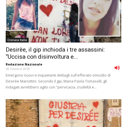
Cronaca Italia
Desirèe, il gip inchioda i tre assassini:
“Uccisa con disinvoltura e...
Redazione Nazionale
-
28 Ottobre 2018
Emergono nuovi e inquietanti dettagli sull'efferato omicidio di
Desirèe Mariottini. Secondo il gip, Maria Paola Tomaselli, gli
indagati avrebbero agito con “pervicacia, crudeltà e...