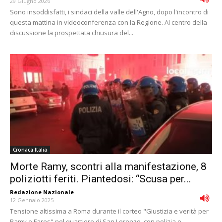
29 Giugno 2026
Sono insoddisfatti, i sindaci della valle dell'Agno, dopo l'incontro di
questa mattina in videoconferenza con la Regione. Al centro della
discussione la prospettata chiusura del...
Cronaca Italia
Morte Ramy, scontri alla manifestazione, 8
poliziotti feriti. Piantedosi: “Scusa per...
Redazione Nazionale
-
12 Gennaio 2025
Tensione altissima a Roma durante il corteo "Giustizia e verità per
Ramy e Fares" nel quartiere di San Lorenzo, con polizia e