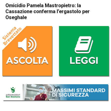
Omicidio Pamela Mastropietro: la
Cassazione conferma l’ergastolo per
Oseghale
Home
Cronaca Italia
Cronaca Italia
Omicidio Pamela
Mastropietro: la Cassazione
conferma l’ergastolo per
Oseghale
Da
Redazione Nazionale
18 Gennaio 2025
(aggiornato il
18 Gennaio 2025 23:10
)