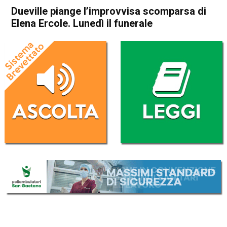
Dueville piange l’improvvisa scomparsa di
Elena Ercole. Lunedì il funerale
Home
Vicenza
Dueville
Cronaca
Vicenza
Dueville
In Evidenza
Dueville piange l’improvvisa
scomparsa di Elena Ercole.
Lunedì il funerale
Da
Omar Dal Maso
17 Gennaio 2025
(aggiornato il
18 Gennaio 2025 16:25
)
ASCOLTA L'AUDIO