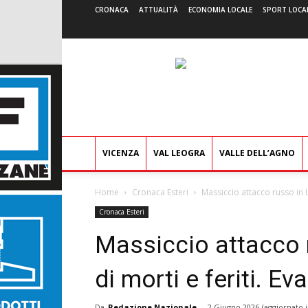
CRONACA
ATTUALITÀ
ECONOMIA LOCALE
SPORT LOCA
VICENZA
VAL LEOGRA
VALLE DELL’AGNO
Home
Cronaca Esteri
Massiccio attacco russo in U
Cronaca Esteri
Massiccio attacco r
di morti e feriti. E
Da
Redazione Nazionale
-
2 Giugno 2026
(aggiornato i