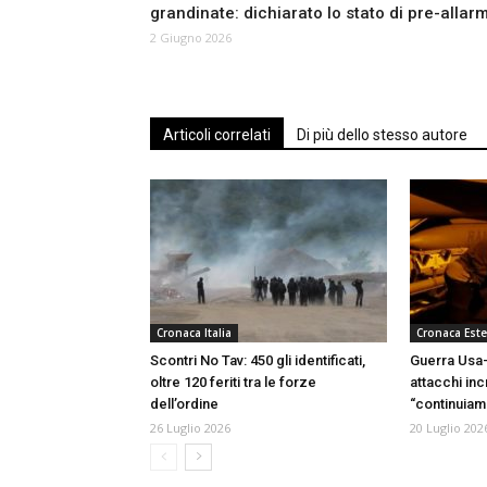
grandinate: dichiarato lo stato di pre-allar
2 Giugno 2026
Articoli correlati
Di più dello stesso autore
Cronaca Italia
Cronaca Este
Scontri No Tav: 450 gli identificati,
Guerra Usa-
oltre 120 feriti tra le forze
attacchi inc
dell’ordine
“continuiamo
26 Luglio 2026
20 Luglio 202