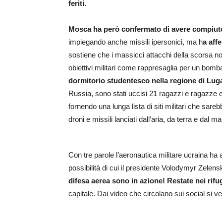
feriti.
Mosca ha però confermato di avere compiut
impiegando anche missili ipersonici, ma h
a affe
sostiene che i massicci attacchi della scorsa not
obiettivi militari come rappresaglia per un bomb
dormitorio studentesco nella regione di Luga
Russia, sono stati uccisi 21 ragazzi e ragazze e 4
fornendo una lunga lista di siti militari che sarebb
droni e missili lanciati dall’aria, da terra e dal 
Con tre parole l’aeronautica militare ucraina ha av
possibilità di cui il presidente Volodymyr Zelen
difesa aerea sono in azione! Restate nei rifug
capitale. Dai video che circolano sui social si 