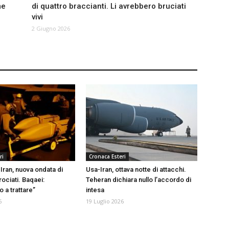
me
di quattro braccianti. Li avrebbero bruciati
vivi
2 Giugno 2026
ri
Cronaca Esteri
Iran, nuova ondata di
Usa-Iran, ottava notte di attacchi.
rociati. Baqaei:
Teheran dichiara nullo l’accordo di
 a trattare”
intesa
6
19 Luglio 2026