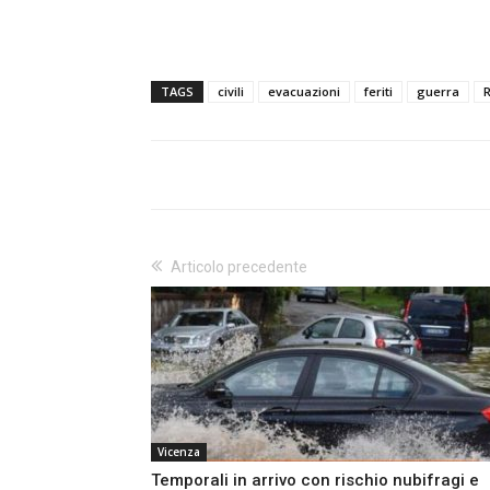
TAGS
civili
evacuazioni
feriti
guerra
R
Articolo precedente
Vicenza
Temporali in arrivo con rischio nubifragi e