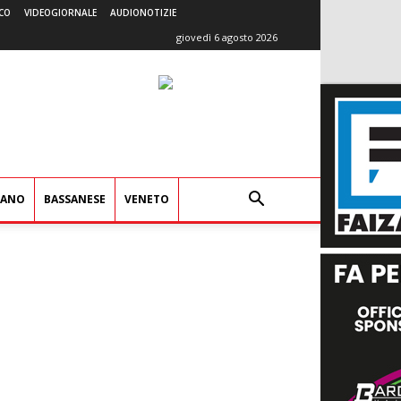
CO
VIDEOGIORNALE
AUDIONOTIZIE
giovedì 6 agosto 2026
IANO
BASSANESE
VENETO