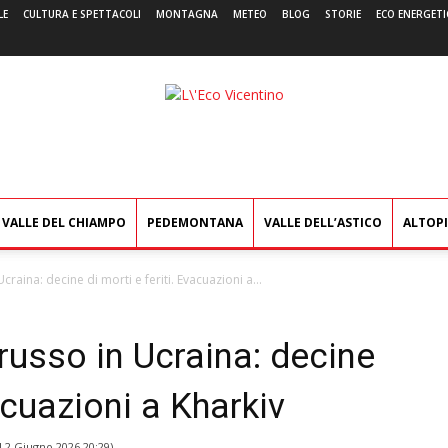
LE
CULTURA E SPETTACOLI
MONTAGNA
METEO
BLOG
STORIE
ECO ENERGETI
L'Eco
Vicentino
VALLE DEL CHIAMPO
PEDEMONTANA
VALLE DELL’ASTICO
ALTOP
craina: decine di morti e feriti. Evacuazioni a...
usso in Ucraina: decine
vacuazioni a Kharkiv
l
2 Giugno 2026 20:29
)