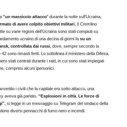
o “un massiccio attacco
” durante la notte sull’Ucraina,
rmato di avere colpito obiettivi militari.
Il Cremlino
te su varie regioni dell’Ucraina sono stati compiuti su
ardamento ucraino di una decina di giorni fa
su un
nsk, controllata dai russi,
dove, sempre secondo la
2 sono rimasti feriti. Lo sottolinea il ministero della Difesa,
ero stati centrati durante i raid, in cui sono stati impiegati
mare, compresi alcuni ipersonici.
vertito i civili che la capitale era sotto attacco, una
sky aveva già parlato.
“Esplosioni in città. Le forze di
i”,
si legge in un messaggio su Telegram del sindaco della
vedono diversi pennacchi di fumo nero e incendi.