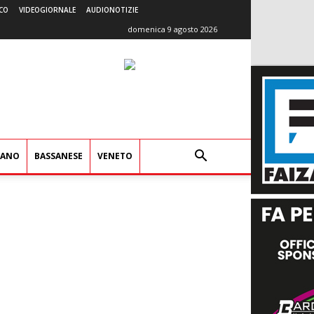
CO
VIDEOGIORNALE
AUDIONOTIZIE
domenica 9 agosto 2026
IANO
BASSANESE
VENETO