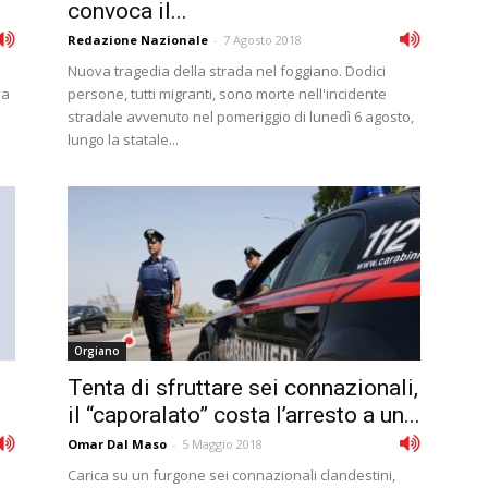
convoca il...
Redazione Nazionale
-
7 Agosto 2018
Nuova tragedia della strada nel foggiano. Dodici
ia
persone, tutti migranti, sono morte nell'incidente
stradale avvenuto nel pomeriggio di lunedì 6 agosto,
lungo la statale...
Orgiano
Tenta di sfruttare sei connazionali,
il “caporalato” costa l’arresto a un...
Omar Dal Maso
-
5 Maggio 2018
Carica su un furgone sei connazionali clandestini,