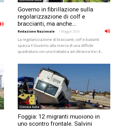
Governo in fibrillazione sulla
regolarizzazione di colf e
braccianti, ma anche...
Redazione Nazionale
-
7 Maggio 2020
La regolarizzazione di braccianti, colf e badanti
spacca il Governo alla ricerca di una difficile
quadratura con una trattativa ad oltranza tra i 4...
Cronaca Italia
Foggia: 12 migranti muoiono in
uno scontro frontale. Salvini