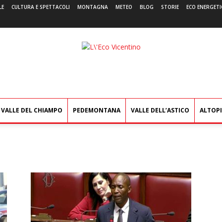
LE
CULTURA E SPETTACOLI
MONTAGNA
METEO
BLOG
STORIE
ECO ENERGETI
L'Eco
Vicentino
VALLE DEL CHIAMPO
PEDEMONTANA
VALLE DELL’ASTICO
ALTOP