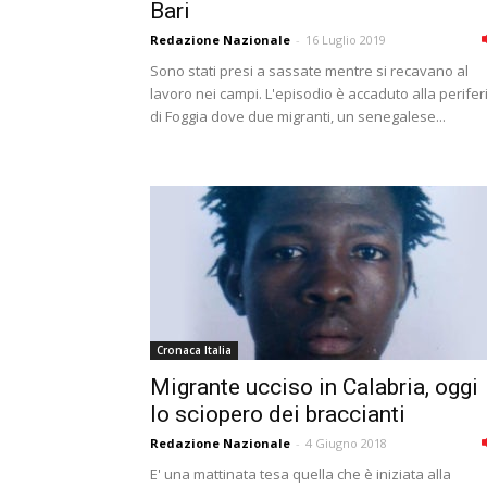
Bari
Redazione Nazionale
-
16 Luglio 2019
Sono stati presi a sassate mentre si recavano al
lavoro nei campi. L'episodio è accaduto alla perifer
di Foggia dove due migranti, un senegalese...
Cronaca Italia
Migrante ucciso in Calabria, oggi
lo sciopero dei braccianti
Redazione Nazionale
-
4 Giugno 2018
E' una mattinata tesa quella che è iniziata alla