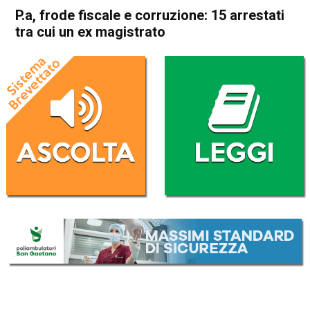
P.a, frode fiscale e corruzione: 15 arrestati
tra cui un ex magistrato
Home
Cronaca Italia
Cronaca Italia
P.a, frode fiscale e
corruzione: 15 arrestati tra
cui un ex magistrato
Da
Redazione Nazionale
6 Febbraio 2018
(aggiornato il
6 Febbraio 2018 14:02
)
ASCOLTA L'AUDIO