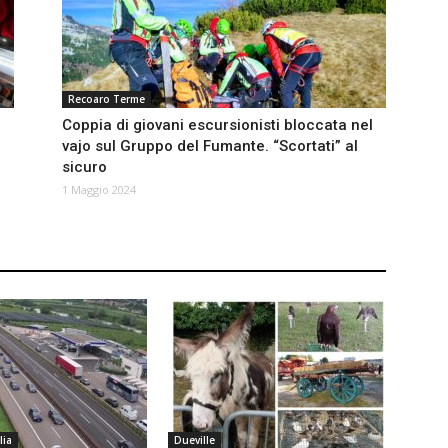
Recoaro Terme
Coppia di giovani escursionisti bloccata nel
vajo sul Gruppo del Fumante. “Scortati” al
sicuro
1 Maggio 2024
lia
Dueville