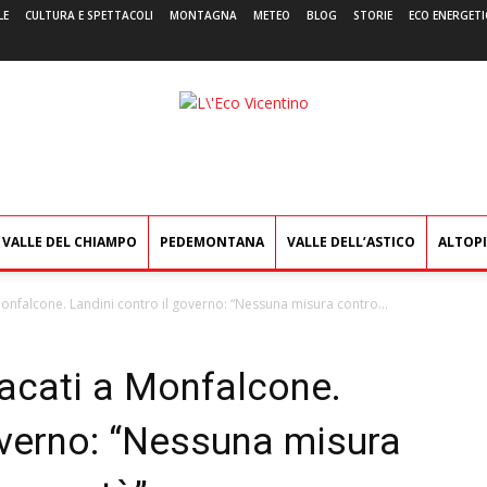
LE
CULTURA E SPETTACOLI
MONTAGNA
METEO
BLOG
STORIE
ECO ENERGETI
L'Eco
Vicentino
VALLE DEL CHIAMPO
PEDEMONTANA
VALLE DELL’ASTICO
ALTOP
onfalcone. Landini contro il governo: “Nessuna misura contro...
acati a Monfalcone.
overno: “Nessuna misura