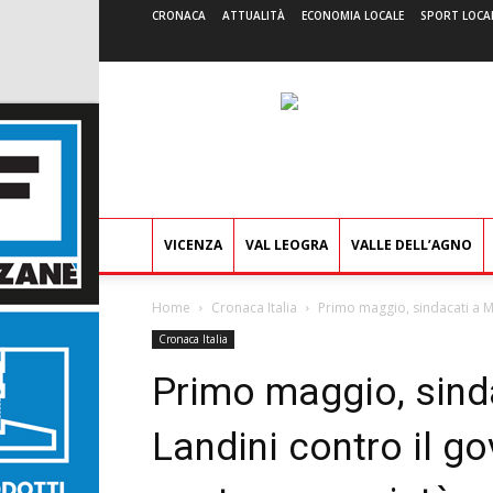
CRONACA
ATTUALITÀ
ECONOMIA LOCALE
SPORT LOCA
VICENZA
VAL LEOGRA
VALLE DELL’AGNO
Home
Cronaca Italia
Primo maggio, sindacati a M
Cronaca Italia
Primo maggio, sind
Landini contro il g