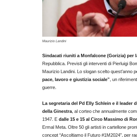
Maurizio Landini
S
indacati riuniti a Monfalcone (Gorizia) per l
Repubblica. Previsti gli interventi di Pierluigi Bom
Maurizio Landini. Lo slogan scelto quest’anno p
pace, lavoro e giustizia sociale”
, un riferimen
guerre.
La segretaria del Pd Elly Schlein e il leader
della Ginestra
, al corteo che annualmente comm
1947. E
dalle 15 e 15 al Circo Massimo di Ro
Ermal Meta. Oltre 50 gli artisti in cartellone pront
concept “Ascoltiamo il Futuro #1M2024”, per racc