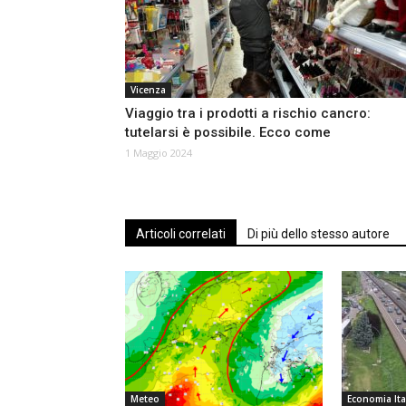
Vicenza
Viaggio tra i prodotti a rischio cancro:
tutelarsi è possibile. Ecco come
1 Maggio 2024
Articoli correlati
Di più dello stesso autore
Meteo
Economia Ita