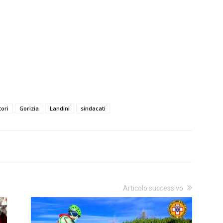
tori
Gorizia
Landini
sindacati
Articolo successivo