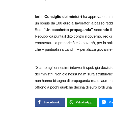
Ieri il Consiglio dei ministri
ha approvato un n
un bonus da 100 euro ai lavoratori a basso reddi
Sud.
“Un pacchetto propaganda” secondo il l
Repubblica punta il dito contro il governo, reo
contrastare la precarietà e la povertà, per la sa
che – puntualizza Landini – penalizza giovani e 
“Siamo agli ennesimi interventi spot, già decisi d
dei ministri. Non c’è nessuna misura strutturale” 
non hanno bisogno di propaganda ma di aumentare
offrono a pochi qualche decina di euro lordi una
Facebook
WhatsApp
Me