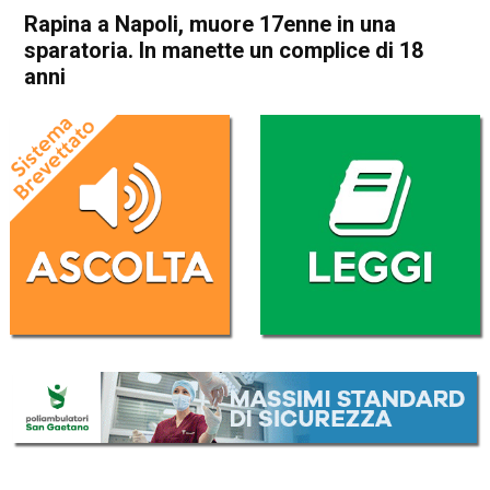
Rapina a Napoli, muore 17enne in una
sparatoria. In manette un complice di 18
anni
Home
Cronaca Italia
Cronaca Italia
Rapina a Napoli, muore
17enne in una sparatoria. In
manette un complice di 18
anni
Da
Redazione Nazionale
4 Ottobre 2020
(aggiornato il
4 Ottobre 2020 16:08
)