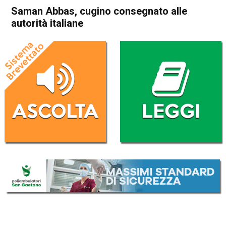
Saman Abbas, cugino consegnato alle
autorità italiane
Home
Cronaca Italia
Cronaca Italia
Saman Abbas, cugino
consegnato alle autorità
italiane
Da
Redazione Nazionale
9 Giugno 2021
(aggiornato il
9 Giugno 2021 18:47
)
ASCOLTA L'AUDIO