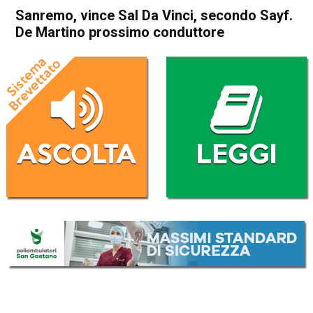
Sanremo, vince Sal Da Vinci, secondo Sayf.
De Martino prossimo conduttore
Home
Cronaca Italia
Cronaca Italia
Sanremo, vince Sal Da Vinci,
secondo Sayf. De Martino
prossimo conduttore
Da
Redazione Nazionale
1 Marzo 2026
(aggiornato il
1 Marzo 2026 16:11
)
ASCOLTA L'AUDIO