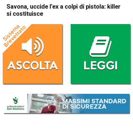
Savona, uccide l’ex a colpi di pistola: killer
si costituisce
Home
Cronaca Italia
Cronaca Italia
Savona, uccide l’ex a colpi di
pistola: killer si costituisce
Da
Redazione Nazionale
15 Luglio 2019
(aggiornato il
15 Luglio 2019 12:32
)
ASCOLTA L'AUDIO
Lettore
00:00
00:00