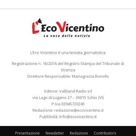
L’Eco Vicentino è una testata giornalistica
Registrazione n. 16/2016 del Registro Stampa del Tribunale di
Vicenza
Direttore Responsabile: Mariagrazia Bonollo
Editore: Valliland Radio srl
via Lago di Lugano 27 – 36015 Schio (VI)
P.Iva 03945720245
Redazione:
redazione@ecovicentino.it
Pubblicità:
info@ecovicentino.it
Presentazione
Newsletter
Redazione
Contributors