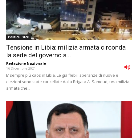
Politica Esteri
Tensione in Libia: milizia armata circonda
la sede del governo a...
Redazione Nazionale
-
16 Dicembre 2021
E’ sempre più caos in Libia. Le già flebili speranze di nuove e
elezioni sono state cancellate dalla Brigata Al-Samoud, una milizia
armata che...