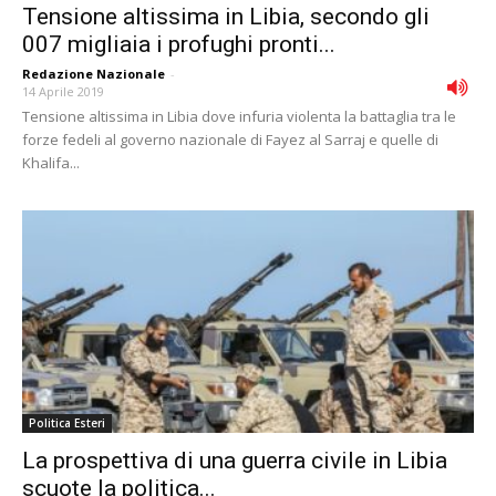
Tensione altissima in Libia, secondo gli
007 migliaia i profughi pronti...
Redazione Nazionale
-
14 Aprile 2019
Tensione altissima in Libia dove infuria violenta la battaglia tra le
forze fedeli al governo nazionale di Fayez al Sarraj e quelle di
Khalifa...
Politica Esteri
La prospettiva di una guerra civile in Libia
scuote la politica...