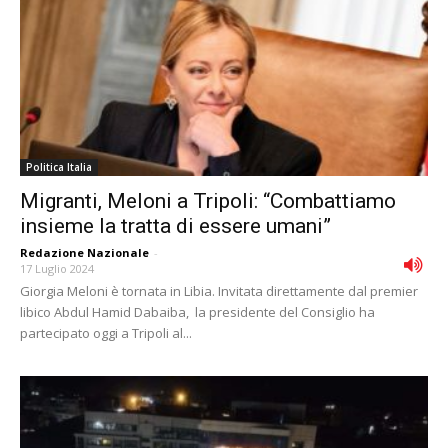
Politica Italia
Migranti, Meloni a Tripoli: “Combattiamo
insieme la tratta di essere umani”
Redazione Nazionale
-
17 Luglio 2024
Giorgia Meloni è tornata in Libia. Invitata direttamente dal premier
libico Abdul Hamid Dabaiba, la presidente del Consiglio ha
partecipato oggi a Tripoli al...