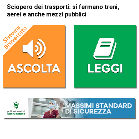
Sciopero dei trasporti: si fermano treni,
aerei e anche mezzi pubblici
Home
Cronaca Italia
Cronaca Italia
Sciopero dei trasporti: si
fermano treni, aerei e anche
mezzi pubblici
Da
Redazione Nazionale
8 Giugno 2018
(aggiornato il
8 Giugno 2018 14:42
)
ASCOLTA L'AUDIO