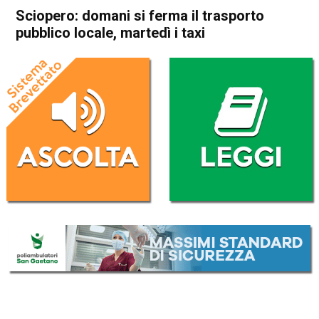
Sciopero: domani si ferma il trasporto
pubblico locale, martedì i taxi
Home
Cronaca Italia
Cronaca Italia
Sciopero: domani si ferma il
trasporto pubblico locale,
martedì i taxi
Da
Redazione Nazionale
8 Ottobre 2023
(aggiornato il
9 Ottobre 2023 8:02
)
ASCOLTA L'AUDIO