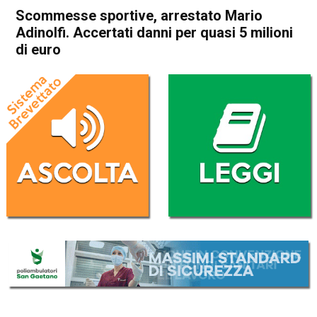
Scommesse sportive, arrestato Mario
Adinolfi. Accertati danni per quasi 5 milioni
di euro
Home
Cronaca Italia
Cronaca Italia
Scommesse sportive,
arrestato Mario Adinolfi.
Accertati danni per quasi 5
milioni di euro
Da
Redazione Nazionale
8 Luglio 2026
(aggiornato il
8 Luglio 2026 11:56
)